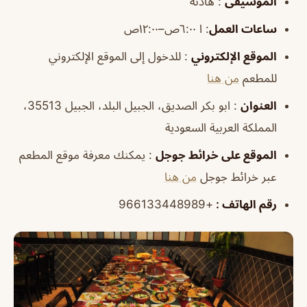
الموسيقى
: هادئه
ساعات العمل
:
ا ٦:٠٠ص–١٢:٠٠ص
الموقع
الإلكتروني
: للدخول إلى الموقع الإلكتروني
للمطعم
من هنا
العنوان
: ابو بكر الصديق، الجبيل البلد، الجبيل 35513،
المملكة العربية السعودية
الموقع
على خرائط
جوجل
: يمكنك معرفة موقع المطعم
عبر خرائط جوجل
من هنا
رقم الهاتف
:
+966133448989