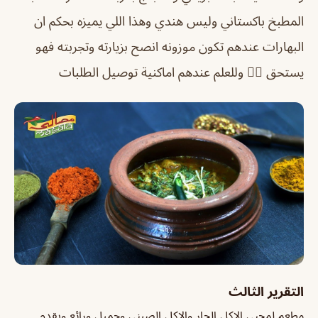
المطبخ باكستاني وليس هندي وهذا اللي يميزه بحكم ان
البهارات عندهم تكون موزونه انصح بزيارته وتجربته فهو
يستحق 👍🏻 وللعلم عندهم اماكنية توصيل الطلبات
التقرير الثالث
مطعم لمحبي الاكل الحار والاكل الصيني وجميل ورائع ويقدم