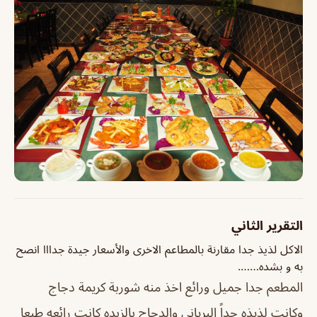
التقرير الثاني
الاكل لذيذ جدا مقارنة بالمطاعم الاخرى والأسعار جيدة جدااا انصح
به و بشده…….
المطعم جدا جميل ورائع اخذ منه شوربة كريمة دجاج
وكانت لذيذه جداً البرياني والدجاج بالزبده كانت رائعه طبعا