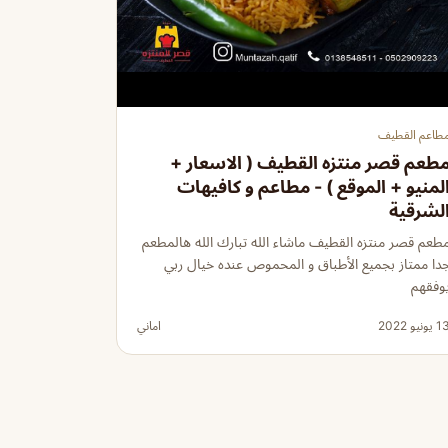
طاعم القطيف
طعم قصر منتزه القطيف ( الاسعار +
لمنيو + الموقع ) - مطاعم و كافيهات
لشرقية
طعم قصر منتزه القطيف ماشاء الله تبارك الله هالمطعم
دا ممتاز بجميع الأطباق و المحموص عنده خيال ربي
وفقهم
 يونيو 2022
اماني