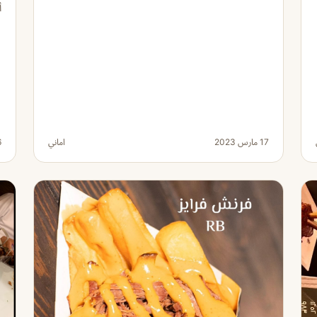
أ
17 مارس 2023
اماني
26