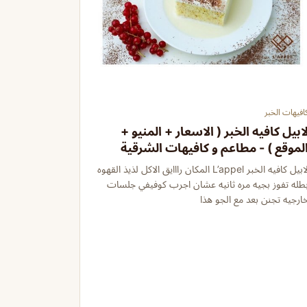
افيهات الخبر
ابيل كافيه الخبر ( الاسعار + المنيو +
لموقع ) - مطاعم و كافيهات الشرقية
لابيل كافيه الخبر L’appel المكان رااايق الاكل لذيذ القهوه
طله تفوز بجيه مره ثانيه عشان اجرب كوفيفي جلسات
ارجيه تجنن بعد مع الجو هذا