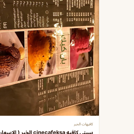
كافيهات الخبر
سيني كافيه cinecafeksa الخبر ( الاسعار