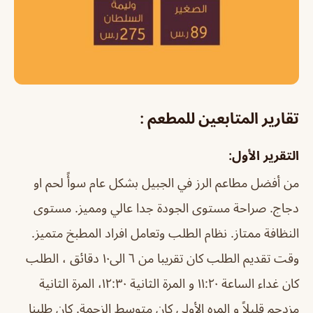
تقارير المتابعين للمطعم :
التقرير الأول:
من أفضل مطاعم الرز في الجبيل بشكل عام سوأً لحم او
دجاج. صراحة مستوى الجودة جدا عالي ومميز. مستوى
النظافة ممتاز. نظام الطلب وتعامل افراد المطبخ متميز.
وقت تقديم الطلب كان تقريبا من ٦ الى١٠ دقائق ، الطلب
كان غداء الساعة ١١:٢٠ و المرة الثانية ١٢:٣٠، المرة الثانية
مزدحم قليلاً و المره الأولى كان متوسط الزحمة. كان طلبنا