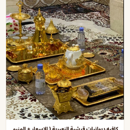
كافيه ديوانيات قرشية النعيرية ( الاسعار + المنيو