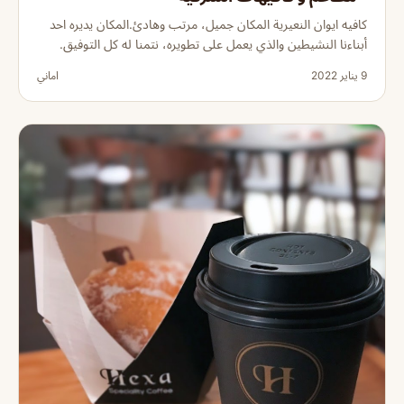
كافيه ايوان النعيرية المكان جميل، مرتب وهادئ.المكان يديره احد
أبناءنا النشيطين والذي يعمل على تطويره، نتمنا له كل التوفيق.
9 يناير 2022
اماني