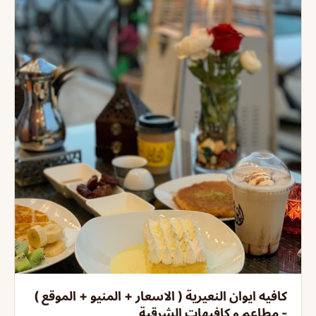
كافيه ايوان النعيرية ( الاسعار + المنيو + الموقع )
- مطاعم و كافيهات الشرقية