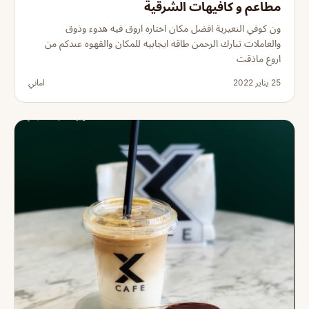
مطاعم و كافيهات الشرقية
ون كوفي النعيرية افضل مكان اختاره اروق فيه هدوء وذوق
والعاملات تبارك الرحمن طاقه ايجابيه للمكان والقهوه عندكم من
اروع ماذقت
25 يناير 2022
اماني