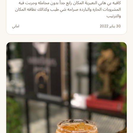
كافيه بي هابي النعيرية المكان رايع جدأ بدون مجامله وجربت فيه
المشروبات الحاره والبارده صراحه شي طيب وكذالك نظافه المكان
والترتيب
30 يناير 2022
اماني