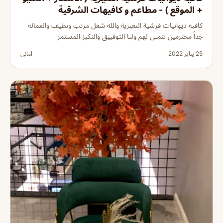
+ الموقع ) - مطاعم و كافيهات الشرقية
كافيه ديوانيات قرشية النعيرية والله شغل مرتب ونظيف والعمالة
جداً محترمين نتمنى لهم ولنا التوفييق والتكيز المستمر
25 يناير 2022
اماني