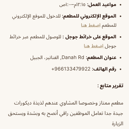
مواعيد
العمل
:
١٢:١٥م–١:٠٠ص
الموقع الإلكتروني للمطعم:
للدخول للموقع الإلكتروني
للمطعم
اضغط هنا
الموقع على خرائط جوجل
:
للوصول للمطعم عبر خرائط
جوجل
اضغط هنا
عنوان المطعم:
Danah Rd, الفناتير، الجبيل
رقم الهاتف:
966133479922+
تقرير متابع :
مطعم ممتاز وخصوصا المشاوي عندهم لذيذة ديكورات
جيدة جدا تعامل الموظفين راقي أنصح به وبشدة ويستحق
الزيارة