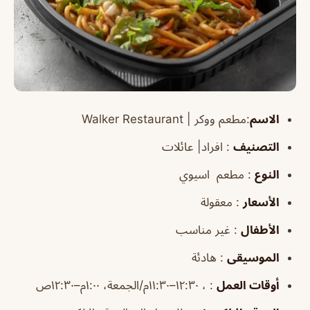
الاسم
:
مطعم
ووكر |
Walker Restaurant
التصنيف
: افراد| عائلات
النوع
: مطعم اسيوي
الأسعار
: معقولة
الأطفال
: غير مناسب
الموسيقى
: هادئة
أوقات العمل
: ، ١٢:٣٠–١١:٣٠م/الجمعة، ١:٠٠م–١٢:٣٠ص