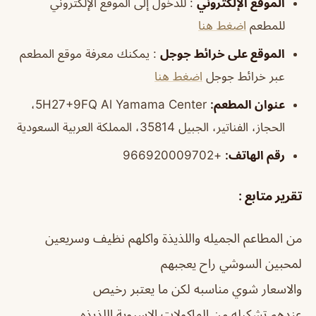
الموقع الإلكتروني
: للدخول إلى الموقع الإلكتروني
للمطعم
اضغط هنا
الموقع على خرائط جوجل
: يمكنك معرفة موقع المطعم
عبر خرائط جوجل
اضغط هنا
عنوان المطعم:
5H27+9FQ Al Yamama Center،
الحجاز، الفناتير، الجبيل 35814، المملكة العربية السعودية
رقم
الهاتف
:
+966920009702
تقرير متابع :
من المطاعم الجميله واللذيذة واكلهم نظيف وسريعين
لمحبين السوشي راح يعجبهم
والاسعار شوي مناسبه لكن ما يعتبر رخيص
عندهم تشكيله من الماكولات الاسيوية اللذيذه