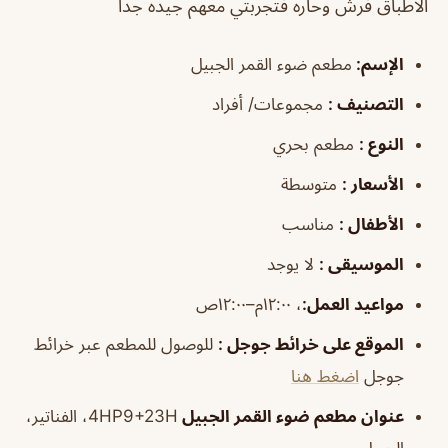
الاطباق فرش وحاره فتجربتي معهم جيده جداً
الإسم
:
مطعم ضوء القمر الجبيل
التصنيف
:
مجموعات/ أفراد
النوع
:
مطعم بحري
الأسعار
:
متوسطة
الأطفال
:
مناسب
الموسيقى
:
لا يوجد
مواعيد العمل
:
، ١٢:٠٠م–١٢:٠٠ص
الموقع على خرائط جوجل
:
للوصول للمطعم عبر خرائط
جوجل
اضغط هنا
عنوان مطعم ضوء القمر الجبيل
4HP9+23H، الفناتير،