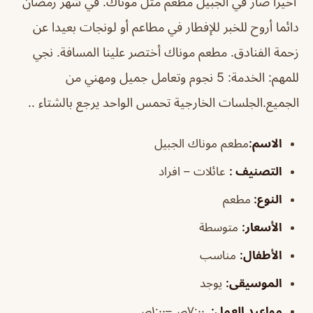
أخيرا صار في الجبيل مطعم مثل موناك. في شهر رمضان
دائما أروح للخبر للإفطار في مطاعم أو لونجات بعيدا عن
زحمة الفنادق. مطعم موناك أختصر علينا المسافة. نجي
للمهم: الخدمة: 5 نجوم وتعامل جميل ومهني من
الجميع.الجلسات الخارجية تحمس الواحد يرجع بالشتاء ..
الاسم
:
مطعم موناك الجبيل
التصنيف
:
عائلات – افراد
النوع:
مطعم
الأسعار:
متوسطة
الأطفال
:
مناسب
الموسيقى
:
يوجد
مواعيد العمل
:
٧:٠٠ص–١:٠٠ص