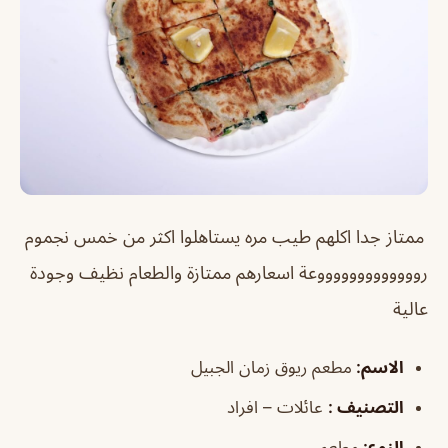
ممتاز جدا اكلهم طيب مره يستاهلوا اكثر من خمس نجموم
روووووووووووووعة اسعارهم ممتازة والطعام نظيف وجودة
عالية
الاسم
:
مطعم ريوق زمان الجبيل
التصنيف
:
عائلات – افراد
النوع:
مطعم