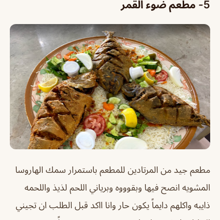
5- مطعم ضوء القمر
مطعم جيد من المرتادين للمطعم باستمرار سمك الهاروسا
المشويه انصح فيها وبقوووه وبرياني اللحم لذيذ واللحمه
ذايبه واكلهم دايماً يكون حار وانا ااكد قبل الطلب ان تجيني