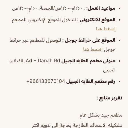
مواعيد العمل
:
، ١٢:٠٠م–١٢:٠٠ص/الجمعة، ١:٠٠م–١٢:٠٠ص
الموقع الالكتروني
:
للدخول للموقع الإلكتروني للمطعم
إضغط هنا
الموقع على خرائط جوجل
:
للوصول للمطعم عبر خرائط
جوجل
اضغط هنا
عنوان مطعم الطايه الجبيل
Ad – Danah Rd, الفناتير،
الجبيل
رقم مطعم الطايه الجبيل
966133670104+
تقرير متابع
:
مطعم جيد بشكل عام
تشكيله الاسماك الطازجة بحاجة الى تنويع اكثر