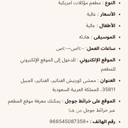
النوع
: مطعم مؤكلات امريكية
الأسعار
: عالية
الأطفال
: عالية
الموسيقى
: هادئه
ساعات العمل
:
١١:٠٠ص–١:٠٠ص
الموقع
الإلكتروني
: للدخول إلى الموقع الإلكتروني
للمطعم
العنوان
: ممشى كورنيش الفناتير، الفناتير، الجبيل
35811، المملكة العربية السعودية
الموقع
على خرائط
جوجل
: يمكنك معرفة موقع المطعم
عبر خرائط جوجل
من هنا
رقم الهاتف
:
+966545087359