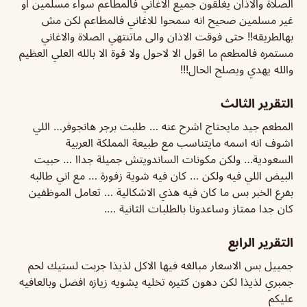
الصلاة والاذان يغلقون جميع الاغاني فالمطاعم سواء مسلمين او
غير مسلمين صحيح انه سمحوا للاغاني فالمطاعم لكن مش
بهالطريقه!! حتى فوقت الاذان والى ماتنتهي الصلاة والاغاني
مستمره فالمطعم ما اقول الا لاحول ولا قوة الا بالله العلي العظيم
والله يهدي ويصلح الحال!!!
التقرير الثالث
المطعم جيد مايحتاج اشرح عنه … طلبت برجر هانجوفر… اللي
اشوف انه اسمه مايتناسب مع طبيعة المملكة العربية
السعودية… ولكن مكونات الساندويتش جميلة جداا … حبيت
البيض اللي فيه ولكن … كان فيه شوية زفورة … مع اني طالبه
بفرع الخبر بس ما كان فيه هذي الاشكالية … تعامل الموظفين
كان جدا ممتاز وساعدونا بالطلبات الثانية ….
التقرير الرابع
جمييل بس الاسعار مبالغه فيها الاكل لذيذا جربت لستيك لحم
جمبري لذيذا لكن دهون كثيره تخليه يشويه زيازه افضل وبالعافيه
عليكم