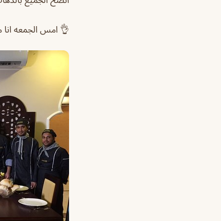
👌 امس الجمعه انا م