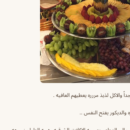
اً والاكل لذيذ مررره يعطيهم العافيه .
 والديكور يفتح النفس ..
 الى المطعم بصرحه الاكلات الشرقيه رهيبه الطواجن روعه