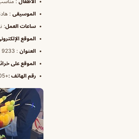
الأطفال
: مناسب
الموسيقى
: هاد
ساعات العمل
:
نعم
الموقع
الإلكترون
العنوان
: 9233 الملك فيصل الغربي، الجبيل 35518 3314، 35518 3314، المملكة العربية السعودية
الموقع
على خرائ
رقم الهاتف
:
+966133441405