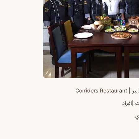
يز |
Restaurant
Corridors
 |افراد
ي