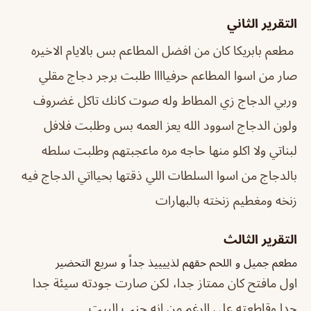
التقرير الثاني
مطعم بابريكا كان من افضل المطاعم بس بالايام الاخيره
صار من اسوا المطاعم حرفياااا طلبت برجر دجاج مقلي
وربي الدجاج زي المطاط وله صوت كانك تاكل غضروف
ولون الدجاج اسوود الله يعز العمه بس وطلبت فلافل
لبناتي ولا اكلو منها حاجه مره ماعجبتهم وطلبت سلطه
بالدجاج من اسوا السلطات اللي ذقتها بحيااتي الدجاج فيه
زنخه ومغطيم زنخته بالبهارات
التقرير الثالث
مطعم جميل و اللحم حقهم لذييييذ جداً و سريع التحضير
اول مافتح كان ممتاز جدا، لكن صارت جودته سيئة جدا
جدا وقاطعته على الرغم من انه جنب البيت