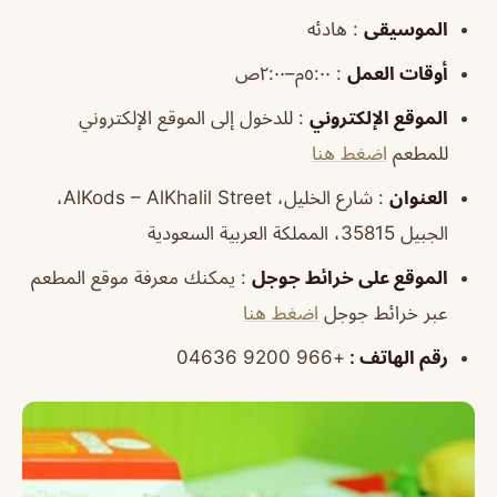
الموسيقى
: هادئه
أوقات العمل
: ٥:٠٠م–٢:٠٠ص
الموقع الإلكتروني
: للدخول إلى الموقع الإلكتروني
للمطعم
اضغط هنا
العنوان
: شارع الخليل، AlKods – AlKhalil Street،
الجبيل 35815، المملكة العربية السعودية
الموقع على خرائط جوجل
: يمكنك معرفة موقع المطعم
عبر خرائط جوجل
اضغط هنا
رقم الهاتف
:
+966 9200 04636