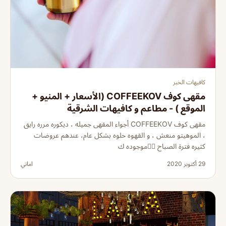
كافيهات الخبر
مقهى كوف COFFEEKOV (الأسعار + المنيو +
الموقع ) - مطاعم و كافيهات الشرقية
مقهى كوف COFFEEKOV أجواء المقهى جميله ، ديكوره مرره رايق
، الموهيتو منعش ، و القهوه حلوه بشكل عام، عندهم عروضات
كثيره فترة الصباح 👌🏼موجوده ك
29 أكتوبر 2020
اماني