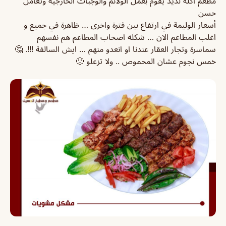
مطعم اكله لذيذ يقوم بعمل الولائم والوجبات الخارجية وتعامل
حسن
أسعار الوليمة في ارتفاع بين فترة واخرى … ظاهرة في جميع و
اغلب المطاعم الان … شكله اصحاب المطاعم هم نفسهم
سماسرة وتجار العقار عندنا او انعدو منهم … ايش السالفة !!!. 🤔
خمس نجوم عشان المحموص .. ولا تزعلو 🙂