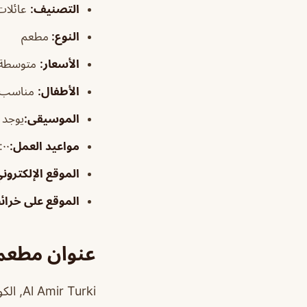
التصنيف
:
عائلات 
النوع:
مطعم
الأسعار:
متوسطة
الأطفال
:
مناسب
الموسيقى
:
يوجد
مواعيد العمل:
٨:٠٠ص–٠
الموقع الإلكترون
الموقع على خرا
عنوان مطعم 
Al Amir Turki, الكورنيش، الخبر