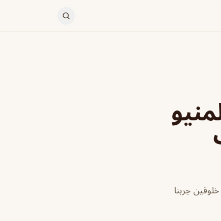
منيو
ين خلوقين جربنا