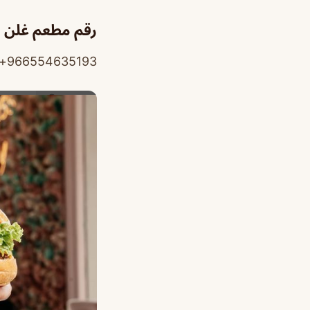
رقم مطعم غلن ا
966554635193+