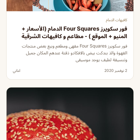
كافيهات الدمام
فور سكويرز Four Squares الدمام (الأسعار +
المنيو + الموقع ) - مطاعم و كافيهات الشرقية
فور سكويرز Four Squares مقهى ومطعم وبيع بعض منتجات
القهوة والذ بندكت بيض بالافكادو ذقتة عندهم المكان جميل
وتنسيقة لطيف يوجد موسيقى
2 نوفمبر 2020
اماني