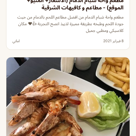
مطعم واحة شبام الدمام (الأسعار+ المنيو+
الموقع) - مطاعم و كافيهات الشرقية
مطعم واحة شبام الدمام من افضل مطاعم اللحم بالدمام من حيث
جودة اللحم وطبخه بطريقة مميزة لذييذ انصح التجربة 👍❤️ مكان
كلاسيكي ومظبي جميل
8 فبراير 2021
اماني