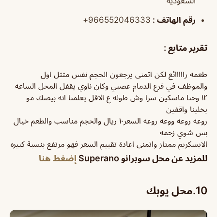
السعودية
رقم الهاتف :
966552046333+
تقرير متابع :
طعمه رااااائع لكن اتمنى يرجعون الحجم نفس مثثل اول
والموظف في فرع الدمام عصبي وكان ناوي يقفل المحل الساعه
١٢ وحنا ماسكين سرا وش طوله ع الاقل يعلمنا انه بيصك مو
يخلينا واقفين
روعه روعه ووعه روعه السعر١٠ ريال والحجم مناسب والطعم خيال
بس شوي زحمه
الايسكريم ممتاز واتمنى اعادة تقييم السعر فهو مرتفع بنسبة كبيره
للمزيد عن محل سوبرانو Superano
إضغط هنا
10.
محل يوبك