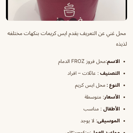
محل غني عن التعريف يقدم ايس كريمات بنكهات مختلفه
لذيذه
الاسم
:محل فروز FROZ الدمام
التصنيف
: عائلات – افراد
النوع :
محل ايس كريم
الأسعار
:
متوسطة
الأطفال
:
مناسب
الموسيقى
:
لا يوجد
مواعيد العمل
:٤:٠٠م–١٢:٠٠ص