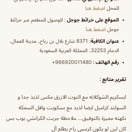
للمحل
اضغط هنا
الموقع على خرائط جوجل
: للوصول للمطعم عبر خرائط
جوجل
اضغط هنا
عنوان الكافية:
8371 شارع بلال بن رباح، مدينة العمال،
الدمام 32253، المملكة العربية السعودية
رقم الهاتف :
966920011480+
تقرير متابع :
ايسكريم الشوكلاته مع التوت الازرق مكس لذيذ جدا و
السولتد كراميل ايضا لذيذ مع بسكويت وافل السمكة
نكهته مميزة بالتوفيق… ملاحظة جربت الكرانشي بوب بس
كان لين لو يكون كرسبي راح يطلع أل