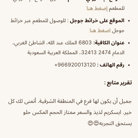
للمطعم
إضغط هنا
الموقع على خرائط جوجل
: للوصول للمطعم عبر خرائط
جوجل
اضغط هنا
عنوان الكافية:
6803 الملك عبد الله، الشاطئ الغربي،
الدمام 32413 2474، المملكة العربية السعودية
رقم الهاتف :
966920013120+
تقرير متابع :
جميل أن يكون لها فرع في المنطقة الشرقية. أتمنى لك كل
خير. ايسكريم لذيذ والسعر ممتاز الحجم المكس حلو
يستحق التجربه😍😍