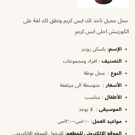
محل جميل تاخذ لك ايس كريم وتطق لك لفة على
الكورنيش احلى ايس كريم
الإسم:
باسكن روبنز
التصنيف
: افراد ومجموعات
النوع
: محل بوظة
الأسعار
: متوسطة الى مرتفعة
الأطفال
: مناسب
الموسيقى
: لا يوجد
مواعيد العمل
: ١٠:٠٠ص–١٢:٠٠ص
ا
ل
موقع الإلكتروني للمطعم
: للدخول للموقع الإلكتروني