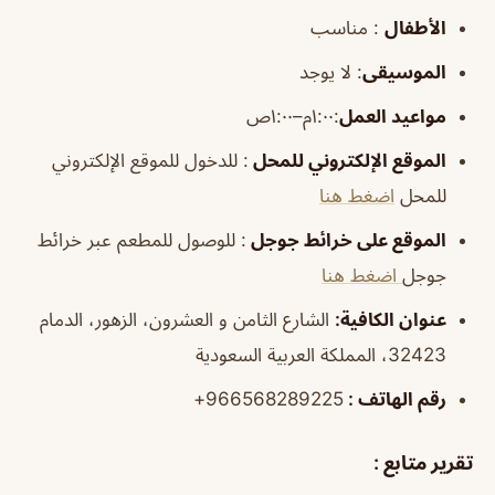
الأطفال
:
مناسب
الموسيقى
:
لا يوجد
مواعيد العمل
:١:٠٠م–١:٠٠ص
الموقع الإلكتروني للمحل
: للدخول للموقع الإلكتروني
للمحل
اضغط هنا
الموقع على خرائط جوجل
: للوصول للمطعم عبر خرائط
جوجل
اضغط هنا
عنوان الكافية:
الشارع الثامن و العشرون، الزهور، الدمام
32423، المملكة العربية السعودية
رقم الهاتف :
966568289225+
تقرير متابع :