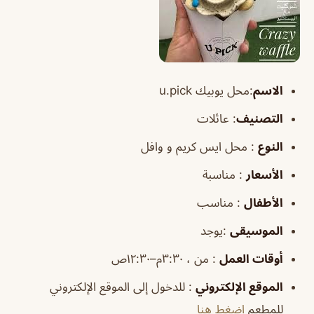
الاسم
:محل يوبيك u.pick
التصنيف
: عائلات
النوع
: محل ايس كريم و وافل
الأسعار
: مناسبة
الأطفال
: مناسب
الموسيقى
:يوجد
أوقات
العمل
: من ، ٣:٣٠م–١٢:٣٠ص
الموقع
الإلكتروني
: للدخول إلى الموقع الإلكتروني
للمطعم
إضغط هنا