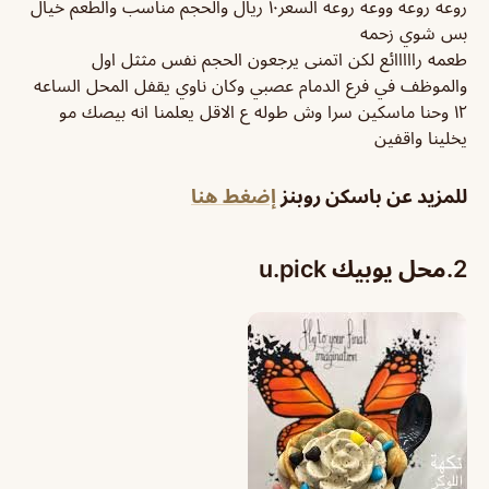
روعه روعه ووعه روعه السعر١٠ ريال والحجم مناسب والطعم خيال
بس شوي زحمه
طعمه رااااائع لكن اتمنى يرجعون الحجم نفس مثثل اول
والموظف في فرع الدمام عصبي وكان ناوي يقفل المحل الساعه
١٢ وحنا ماسكين سرا وش طوله ع الاقل يعلمنا انه بيصك مو
يخلينا واقفين
للمزيد عن باسكن روبنز
إضغط هنا
2.محل يوبيك u.pick