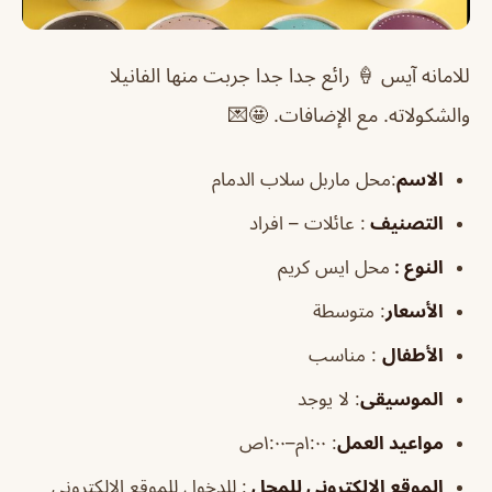
للامانه آيس 🍦 رائع جدا جدا جربت منها الفانيلا
والشكولاته. مع الإضافات. 🤩💌
الاسم
:محل ماربل سلاب الدمام
التصنيف
: عائلات – افراد
النوع :
محل ايس كريم
الأسعار
:
متوسطة
الأطفال
:
مناسب
الموسيقى
:
لا يوجد
مواعيد العمل
: ١:٠٠م–١:٠٠ص
الموقع الإلكتروني للمحل
: للدخول للموقع الإلكتروني