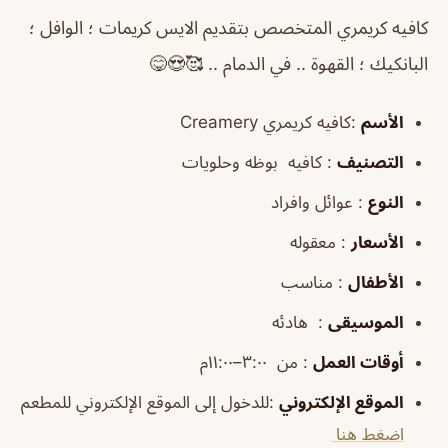
كافيه كريمري المتخصص بتقديم الايس كريمات ؛ الوافل ؛
البانكيك ؛ القهوة .. في الدمام .. 🥰😍😋
الأسم
:كافيه كريمري Creamery
التصنيف
: كافيه بوظه وحلويات
النوع
: عوائل وافراد
الأسعار
: معقوله
الأطفال
: مناسب
الموسيقى
: هادئه
أوقات العمل
: من ٣:٠٠–١١:٠٠م
الموقع الإلكتروني
:للدخول إلى الموقع الإلكتروني للمطعم
اضغط هنا