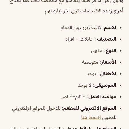
والوزن من الأخر طبعا يتعاملو مع محمصة قاف فما يحتاج
أهرج زياده الاكيد ماحتكون اخر زياره لهم
الاسم
: كافية زيرو زون الدمام
التصنيف
: عائلات – افراد
النوع :
مقهي
الأسعار
:
متوسطة
الأطفال
:
يوجد
الموسيقى
:
لا يوجد
مواعيد العمل
: ١٢:٠٠م–١:٠٠ص
الموقع الإلكتروني للمطعم
: للدخول للموقع الإلكتروني
للمقهى
اضغط هنا
الموقع على خرائط جوجل
: للوصول للمطعم عبر خرائط