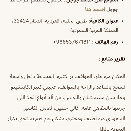
جوجل
اضغط هنا
عنوان الكافية:
طريق الخليج، العزيزية، الدمام 32424،
المملكة العربية السعودية
رقم الهاتف :
966537671811+
تقرير متابع :
المكان مره حلو، المواقف برا كثيره، المساحة داخل واسعة
تسمح بالتباعد والراحة بالسوالف، عجبني كثير الكابتشينو
وحلا سان سبيستيان واللوتس، من ألذ أنواع الحلا اللي
جربتها بالمقاهي عامة. غالي حبتين، تعامل الكاشير
السعودي مره لطيف ومحترم، بشكل عام نعم يستحق تكرار
التجربة 👌🏻🌸