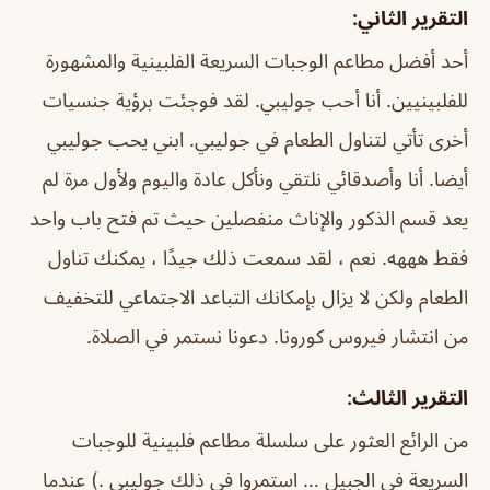
التقرير الثاني:
أحد أفضل مطاعم الوجبات السريعة الفلبينية والمشهورة
للفلبينيين. أنا أحب جوليبي. لقد فوجئت برؤية جنسيات
أخرى تأتي لتناول الطعام في جوليبي. ابني يحب جوليبي
أيضا. أنا وأصدقائي نلتقي ونأكل عادة واليوم ولأول مرة لم
يعد قسم الذكور والإناث منفصلين حيث تم فتح باب واحد
فقط هههه. نعم ، لقد سمعت ذلك جيدًا ، يمكنك تناول
الطعام ولكن لا يزال بإمكانك التباعد الاجتماعي للتخفيف
من انتشار فيروس كورونا. دعونا نستمر في الصلاة.
التقرير الثالث:
من الرائع العثور على سلسلة مطاعم فلبينية للوجبات
السريعة في الجبيل … استمروا في ذلك جوليبي .) عندما