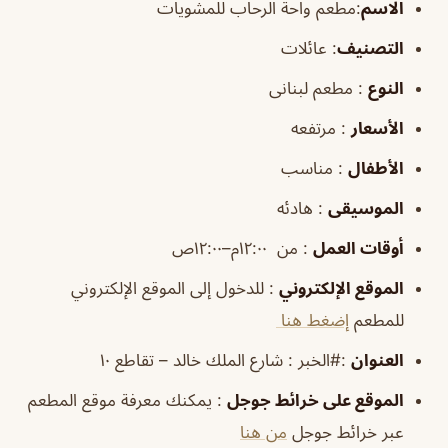
الاسم
:مطعم واحة الرحاب للمشويات
التصنيف
: عائلات
النوع
: مطعم لبنانى
الأسعار
: مرتفعه
الأطفال
: مناسب
الموسيقى
: هادئه
أوقات
العمل
: من ١٢:٠٠م–١٢:٠٠ص
الموقع
الإلكتروني
: للدخول إلى الموقع الإلكتروني
للمطعم
إضغط هنا
العنوان
:#الخبر : شارع الملك خالد – تقاطع ١٠
الموقع
على خرائط
جوجل
: يمكنك معرفة موقع المطعم
عبر خرائط جوجل
من هنا