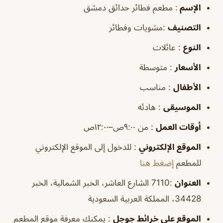
الإسم
: مطعم فطائر حدائق دمشق
التصنيف
:مشويات وفطائر
النوع
: عائلات
الأسعار
: متوسطة
الأطفال
: مناسب
الموسيقى
: هادئه
أوقات العمل
: من ٩:٠٠ص–١٢:٠٠ص
الموقع الإلكتروني
: للدخول إلى الموقع الإلكتروني
للمطعم
إضغط هنا
العنوان
:7110 الشارع العاشر، الخبر الشمالية، الخبر
34428، المملكة العربية السعودية
الموقع على خرائط جوجل
: يمكنك معرفة موقع المطعم