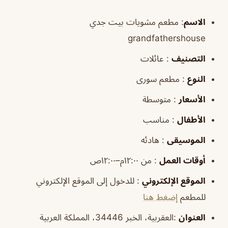
الاسم
: مطعم مشويات بيت جدي
grandfathershouse
التصنيف
: عائلات
النوع
: مطعم سورى
الأسعار
: متوسطة
الأطفال
: مناسب
الموسيقى
: هادئه
أوقات
العمل
: من ١٢:٠٠م–١٢:٠٠ص
الموقع
الإلكتروني
: للدخول إلى الموقع الإلكتروني
للمطعم
إضغط هنا
العنوان
:العقربية، الخبر 34446، المملكة العربية