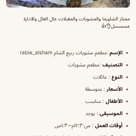
ممتاز الشاورما والمشويات والمقبلات عال العال والادارة
عسسسل👌👍
الإسم
:مطعم مشويات ربيع الشام rabie_alsham
التصنيف
:مطعم مشويات
النوع
: عائلات
الأسعار
: متوسطة
الأطفال
: مناسب
الموسيقى
: يوجد
أوقات العمل
: من١٢:٣٠م–١:٣٠ص