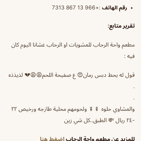
رقم الهاتف
:+966 13 867 7313
تقرير متابع
:
مطعم واحة الرحاب للمشويات او الرحاب عشانا اليوم كان
فيه :
قول له يحط دبس رمان😍 ع صفيحة اللحم😩😩💔 لذيذذه
.
.
والمشاوي حلوه 🍢🍢 ولحومهم محلية طازجه ورخيص ٢٢
-٢٤ ريال 💸 الطبق..كل شي زين
للمزيد عن مطعم واحة الرحاب
اضغط هنا