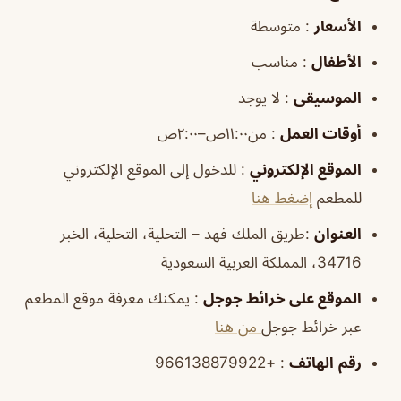
الأسعار
: متوسطة
الأطفال
: مناسب
الموسيقى
: لا يوجد
أوقات العمل
: من١١:٠٠ص–٢:٠٠ص
الموقع الإلكتروني
: للدخول إلى الموقع الإلكتروني
للمطعم
إضغط هنا
العنوان
:طريق الملك فهد – التحلية، التحلية، الخبر
34716، المملكة العربية السعودية
الموقع على خرائط جوجل
: يمكنك معرفة موقع المطعم
عبر خرائط جوجل
من هنا
رقم
الهاتف
: +966138879922