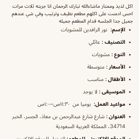
اكل لذيذ وممتاز ماشاءالله تبارك الرحمان انا جربته ثلاث مرات
احس ادمنت على اكلهم مطعم نظيف وترتيب وفي شي عندهم
جميل جدا الجلسه قدام المطعم جميله
الإسم:
نور الرافدين للمشويات
التصنيف :
عائلي
النوع :
مشويات
الأسعار :
متوسطة
الأطفال :
مناسب
الموسيقى :
لا يوجد
مواعيد العمل:
يوميا من ١١:٣٠ص–١:٠٠ص
العنوان :
شارع شارع عبدالرحمن بن معاذ، الجسر، الخبر
34714، المملكة العربية السعودية
الموقع الإلكتروني للمطعم:
للدخول للموقع الإلكتروني