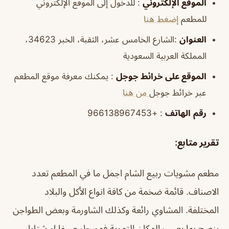
الموقع الإلكتروني
: للدخول إلى الموقع الإلكتروني
للمطعم
إضغط هنا
العنوان
:الشارع الخامس عشر، الثقبة، الخبر 34623،
المملكة العربية السعودية
الموقع على خرائط جوجل
: يمكنك معرفة موقع المطعم
عبر خرائط جوجل
من هنا
رقم
الهاتف
: +966138967453
تقرير متابع
:
مطعم مشويات ربيع الشام اجمل ما في المطعم تعدد
الاصناف. قائمة ضخمة من كافة انواع الأكل والبلاد
المختلفة. المشاوي رائعة وكذلك الشاورمة وبعض الطواجن
ينصح بها يعيب المكان التهوية فهو حار صيفا او شتاءا