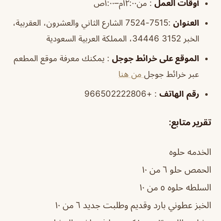
أوقات العمل
: من١٢:٠٠م–١:٠٠ص
العنوان
:7515-7524 الشارع الثاني والعشرون، العقربية،
الخبر 34446 3152، المملكة العربية السعودية
الموقع على خرائط جوجل
: يمكنك معرفة موقع المطعم
عبر خرائط جوجل
من هنا
رقم
الهاتف
: +966502222806
تقرير متابع
:
الخدمه حلوه
الحمص حلو ٦ من ١٠
السلطه حلوه ٥ من ١٠
الخبز عطوني بارد وقديم وطلبت جديد ٦ من ١٠