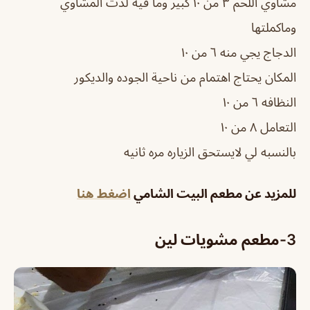
مشاوي اللحم ٣ من ١٠ كبير وما فيه لذت المشاوي
وماكملتها
الدجاج يجي منه ٦ من ١٠
المكان يحتاج اهتمام من ناحية الجوده والديكور
النظافه ٦ من ١٠
التعامل ٨ من ١٠
بالنسبه لي لايستحق الزياره مره ثانيه
للمزيد عن مطعم البيت الشامي
اضغط هنا
3-
مطعم مشويات لين