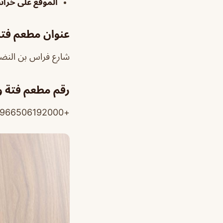
الموقع على خرا
عنوان مطعم فتة
شارع فراس بن النضر، 
رقم مطعم فتة و
+966506192000