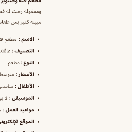
مطعم فتة وصنوبر ا
ومعقوله رحت له فطو
مبينه كثير بس طعامة 
الاسم :
مطعم فتة
التصنيف
:
عائلات
النوع :
مطعم
الأسعار
:
متوسطة
الأطفال
:
مناسب
الموسيقى :
لا ي
مواعيد العمل :
،، ٥:٠٠–٠
الموقع الإلكترو