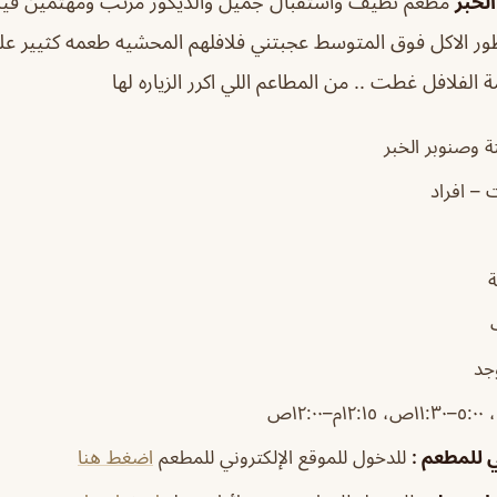
لخبر
مطعم نظيف واستقبال جميل والديكور مرتب ومهتمين فيه ا
ر الاكل فوق المتوسط عجبتني فلافلهم المحشيه طعمه كثيير عل
الفلافل غطت .. من المطاعم اللي اكرر الزياره لها
 وصنوبر الخبر
 – افراد
وجد
١١:٣ص، ١٢:١٥م–١٢:٠٠ص
ني للمطعم
:
للدخول للموقع الإلكتروني للمطعم
اضغط هنا