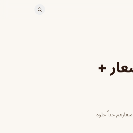
عار +
عارهم جداً حلوه