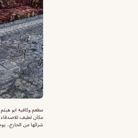
مطعم وكافيه ابو هيثم
مكان لطيف للاصدقاء لم
شرائها من الخارج.. يو