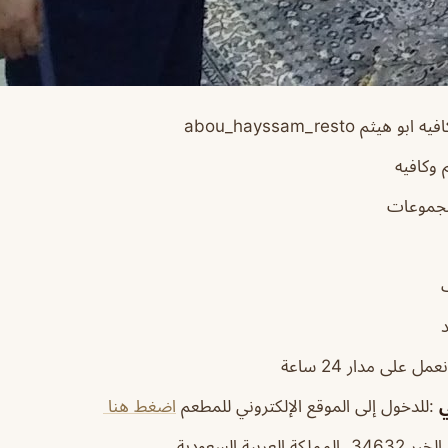
يثم abou_hayssam_resto
وكافيه
مجموعات
مل على مدار 24 ساعة
ي
:للدخول إلى الموقع الإلكتروني للمطعم
اضغط هنا
كة العربية السعودية