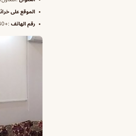
الموقع على خرا
رقم الهاتف
:+966508332440