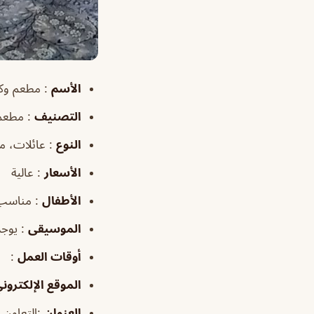
الأسم
: مطعم وكافيه ابو ه
التصنيف
: مطعم 
النوع
: عائلات، 
الأسعار
: عالية
الأطفال
: مناسب
الموسيقى
: يوجد
أوقات العمل
: نع
الموقع الإلكترون
العنوان
:التعاون، الخبر 34632، الممل