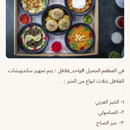
في المطعم الجميل #واحد_فلافل ؛ يتم تجهيز ساندويشات
الفلافل بثلاث انواع من الخبز : .
.
١- الخبز العربي
٢- الصامولي
٣- خبز الصاج .