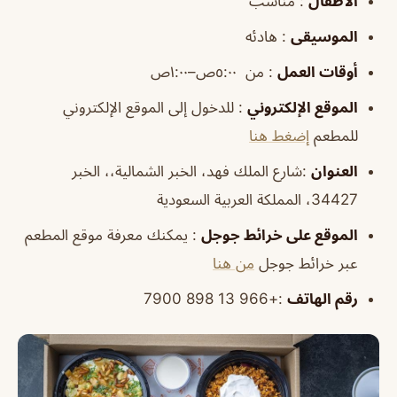
الأطفال
: مناسب
الموسيقى
: هادئه
أوقات
العمل
: من ٥:٠٠ص–١:٠٠ص
الموقع
الإلكتروني
: للدخول إلى الموقع الإلكتروني
للمطعم
إضغط هنا
العنوان
:شارع الملك فهد، الخبر الشمالية،، الخبر
34427، المملكة العربية السعودية
الموقع
على خرائط
جوجل
: يمكنك معرفة موقع المطعم
عبر خرائط جوجل
من هنا
رقم الهاتف
:+966 13 898 7900