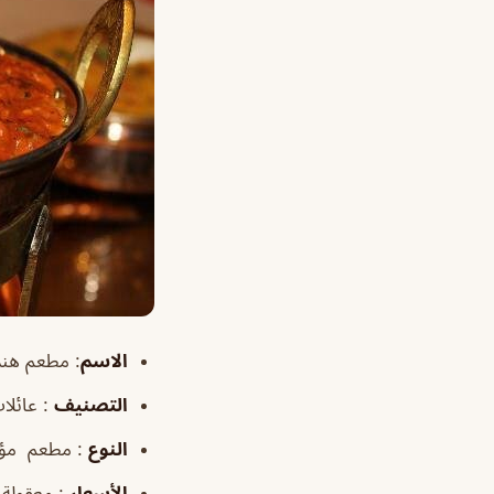
الاسم
:
مطعم هند
التصنيف
: عائلات
النوع
: مطعم مؤك
الأسعار
: معقولة