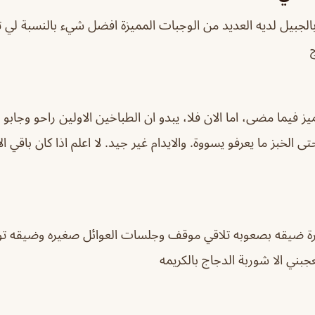
جبيل لديه العديد من الوجبات المميزة افضل شيء بالنسبة لي ت
 فيما مضى، اما الان فلا، يبدو ان الطباخين الاولين راحو وجابو
ى الخبز ما يعرفو يسووة. والايدام غير جيد. لا اعلم اذا كان باقي 
رة ضيقه بصعوبه تلاقي موقف وجلسات العوائل صغيره وضيقه 
بني الا شوربة الدجاج بالكريمه