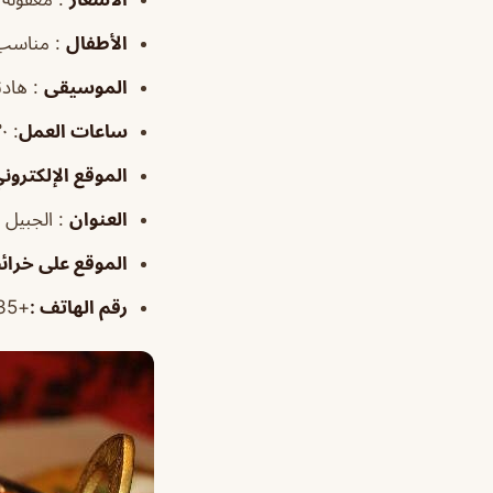
الأطفال
: مناسب
الموسيقى
: هادئ
ساعات العمل
:
١١:٣٠ص–١١:٣٠م
الموقع الإلكترون
العنوان
: الجبيل البلد، الجب
الموقع
على خرائ
رقم الهاتف
:
+966566977435