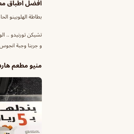
افضل اطباق مط
بطاطة الهلوبينو الح
تشيكن تورنيدو .. ال
و جربنا وجبة انجوس
منيو مطعم هارد