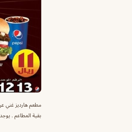
مطعم هارديز غني عن 
بقية المطاعم . يوجد