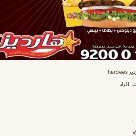
harde
 |افراد
ب
ه