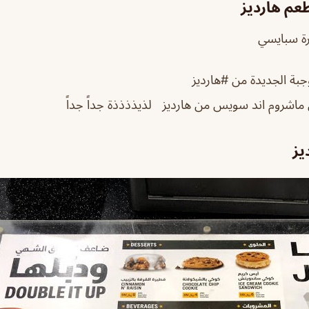
عم هارديز
ارة سبايسي
وجبة الجديدة من #هارديز
 ماشروم اند سويس من هارديز لذيذذذذة جداً جداً
يز