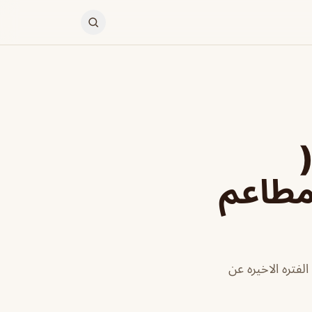
ر (
 مطاعم
فتره الاخيره عن