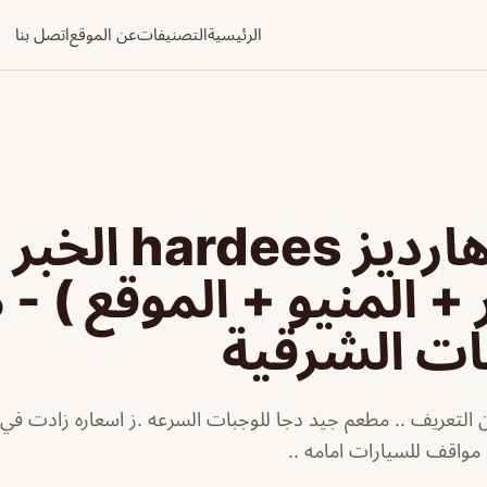
الرئيسية
التصنيفات
عن الموقع
اتصل بنا
مطعم هارديز hardees الخب
 + المنيو + الموقع ) -
ات الشرقية
التعريف .. مطعم جيد دجا للوجبات السرعه .ز اسعاره زادت في ال
 مواقف للسيارات امامه ..