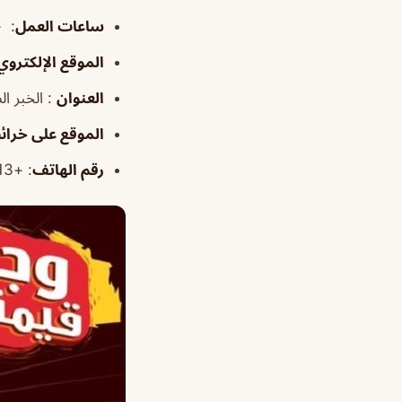
ساعات العمل
: ١٠:٠٠ص–٢:٠٠ص
الموقع
الإلكتروي
العنوان
: الخبر الشمالية، الخبر
الموقع على خرا
رقم الهاتف
: +966920001213