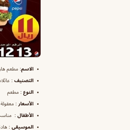
الاسم
: مطعم هارديز es
التصنيف
: عائلات
النوع
: مطعم
الأسعار
: معقولة
الأطفال
: مناس
الموسيقى
: هادئ