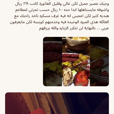
وجيك عصير جميل لكن غالي وقليل الفاتورة كانت ٢١٩ ريال
واشوفه مايستاهلها ابدا حده ١٠٠ ريال حسب تجرتي لمطاعم
هنديه كثير لكن اعجبني انه فيه غرف مسكره تاخذ راحتك مع
العائله هذي الميزه الوحيده فيه وخدمتهم كويسه لكن مايعرفون
عربي … بالنهاية لن تتكرر الزياره والله يرزقهم