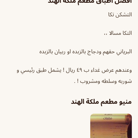
افضل اطباق مطعم ملكة الهند
التشكن تكا
التكا مسالا ،،
البرياني حقهم ودجاج بالزبده او ربيان بالزبده
وعندهم عرض غداء ب ٤٩ ريال ! يشمل طبق رئيسي و
شوربه وسلطه ومشروب ! .
منيو مطعم ملكة الهند