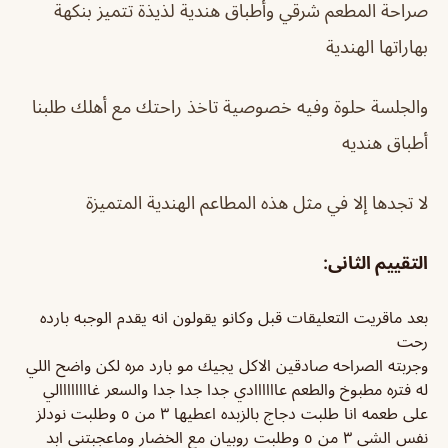
صراحة المطعم شرقي وأطباق هندية لذيذة تتميز بنكهة
بهاراتها الهندية
والجلسة حلوة وفيه خصوصية تاخذ راحتك مع أهلك طلبنا
أطباق هنديه
لا تجدها إلا في مثل هذه المطاعم الهندية المتميزة
التقييم الثانى:
بعد ماقريت التعليقات قبل وكانو يقولون انه يقدم الوجبه بارده
رحت
وجربته الصراحه صادقين الاكل يجيك مو بارد مره لكن واضح اللي
له فتره مطبوخ والطعم عاااااادي جدا جدا جدا والسعر غاااااااالي
على طعمه انا طلبت دجاج بالزبده اعطيها ٣ من ٥ وطلبت نودلز
نفس الشي ٣ من ٥ وطلبت روبيان مع الخضار وماعجبتني ابد