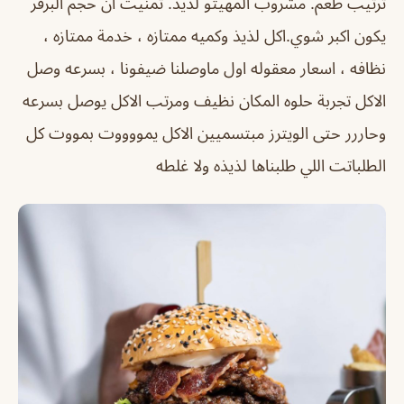
ترتيب طعم. مشروب المهيتو لذيذ. تمنيت ان حجم البرقر
يكون اكبر شوي.اكل لذيذ وكميه ممتازه ، خدمة ممتازه ،
نظافه ، اسعار معقوله اول ماوصلنا ضيفونا ، بسرعه وصل
الاكل تجربة حلوه المكان نظيف ومرتب الاكل يوصل بسرعه
وحاررر حتى الويترز مبتسميين الاكل يمووووت بمووت كل
الطلباتت اللي طلبناها لذيذه ولا غلطه