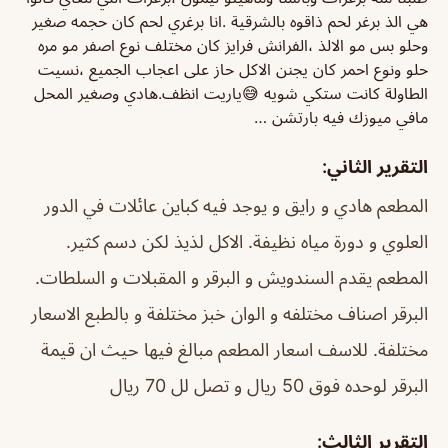
هي الذ برغر لحم ذاقوه بالشرقية .انا برغري لحم كان حجمه صغير
وحلو بس مو الالذ ،الفرانش فرايز كان مختلف نوع اصفر مو مره
حلو ونوع احمر كان يجنن الاكل حاز على اعجاب الجميع ،نسيت
الطاولة كانت ستكي شويه 😅ياريت انظف.هادي وصغير المحل
مافي ميوزك فيه بارتشن …
التقرير الثاني:
المطعم هادي و رايق و يوجد فيه كباين عائلات في الدور
العلوي و دورة مياه نظيفة. الاكل لذيذ لكن دسم كثير.
المطعم يقدم السندويش و البرقر و المقبلات و السلطات.
البرقر اصناف مختلفه و الوان خبز مختلفة و بالطبع الاسعار
مختلفة. للاسف اسعار المطعم مبالغ فيها حيث ان قيمة
البرقر لوحده فوق 50 ريال و تصل لل 70 ريال
التقرير الثالث: