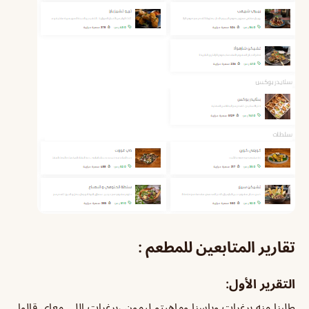
تقارير المتابعين للمطعم :
التقرير الأول:
طلبنا منه برغرات وباسنا وماهيتو ليمون ،برغرات اللي معاي قالوا