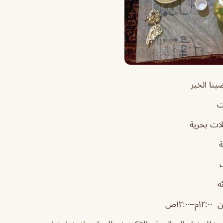
نا الخبر
ت
ات بحرية
ه
م–١٢:٠٠ص