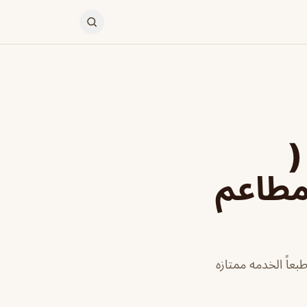
م ماضينا الخبر madena (
 مطاعم
عاً الخدمه ممتازه