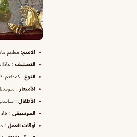
الاسم
: مطعم ماضي
التصنيف
: عائلا
النوع
: كمطعم اكل
الأسعار
: منوسطة
الأطفال
: مناسب
الموسيقى
: هادئ
أوقات
العمل
: من ١٢:٠٠