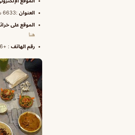
الموقع
الإلكترون
العنوان
:6633 شارع 1، العليا، الخبر 34446، 34446، المملكة العربية السعودية
الموقع
على خرائ
هنا
رقم الهاتف
: +966 13 849 199