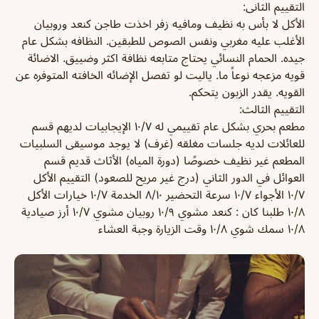
التقييم الثانى:
الأكل لا بأس به نظيف ومافيه زفر اخذت طاجن كنعد وروبيان
الأغلب عليه مغربي ونفس الصوص للطبقين. النظافه بشكل عام
جيده. الحمام النسائي يحتاج متابعه نظافة اكثر وضييق. الاضائة
قويه مزعجه نوعاً ما. ياليت لو تفصل الإضائه الخافته المتوفره عن
القويه. يقدر الزبون يتحكم.
التقييم الثالث:
مطعم بحري بشكل عام تقييمي له ١٠/٧ الإيجابيات لديهم قسم
للعائلات لديه جلسات مغلقه (غرف) لا يوجد موسيقى السلبيات
المطعم غير نظيف خصوصًا (دورة المياه) الأثاث قديم قسم
العوائل في الدور الثاني (درج غير مريح للصعود) التقييم الأكل
١٠/٧ الأجواء ١٠/٧ سرعة التحضير ٨/١٠ الخدمة ١٠/٧ خيارات الأكل
١٠/٨ طلبنا كان : كنعد مشوي ١٠/٩ روبيان مشوي ١٠/٧ أرز صيادية
١٠/٨ سمك شوي ١٠/٨ وقت الزيارة وجبة العشاء