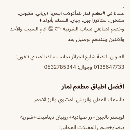
.
عسانا في #مطعم_لمار للمأكولات البحرية (برياني، مكبوس،
مشخول، ستاكوزا جبن، ربيان، السمك بأنواعه)
وخصم لمتابعي سناب الشرقية ٢٠٪‏ 👏 ايام السبت والأحد
والاثنين وعندهم توصيل بعد
العنوان الثقبة شارع الجزائر بجانب ملك المندي تلفون:
0138647733 وجوال: 0532785344
افضل اطباق مطعم لمار
بالسمك المقلي والربيان المشوي والرز الاحمر
لوبستر بالجبن+رز صيادية+روبيان ديناميت+شوربة
بيضاء+صحن المقبلات المجاني: