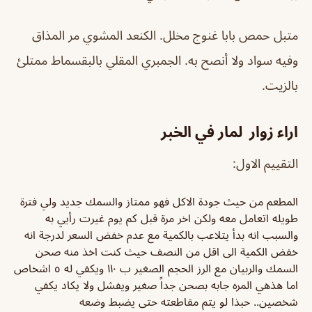
متبل حمص بابا غنوج مخلل. الكنعد المشوي مر المذاق
وفيه سواد ولا أنصح به. الجمبري المقلي بالبقسماط ممتلئ
بالزيت.
اراء زوار لمار في الخبر
التقييم الاول:
المطعم من حيث جودة الاكل فهو ممتاز والسمك جديد ولي فترة
طويله اتعامل معه ولكن اخر مرة قبل كم يوم غيرت رأيي به
والسبب انه بدأ يتلاعب بالكمية مع عدم خفض السعر لدرجة انه
خفض الكمية الى اقل من النصف حيث كنت اخذ منه صحن
السمك والربيان مع الرز الحجم الصغير ب ١١٠ ويكفي له ٥ اشخاص
اما هذهي المره جابه بصحن جداً صغير ويفشل ولا يكاد يكفي
شخصين.. حبذا لو يتم مقاطعته حتى يضبط وضعه