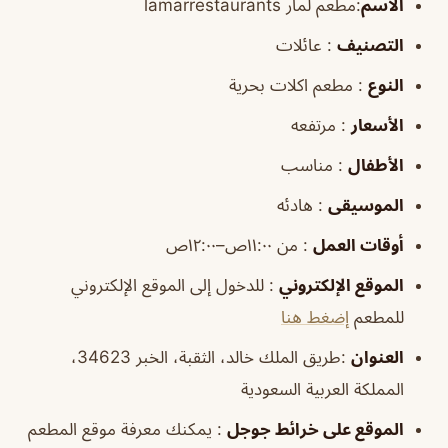
الاسم
:مطعم لمار lamarrestaurants
التصنيف
: عائلات
النوع
: مطعم اكلات بحرية
الأسعار
: مرتفعه
الأطفال
: مناسب
الموسيقى
: هادئه
أوقات
العمل
: من ١١:٠٠ص–١٢:٠٠ص
الموقع
الإلكتروني
: للدخول إلى الموقع الإلكتروني
للمطعم
إضغط هنا
العنوان
:طريق الملك خالد، الثقبة، الخبر 34623،
المملكة العربية السعودية
الموقع
على خرائط
جوجل
: يمكنك معرفة موقع المطعم