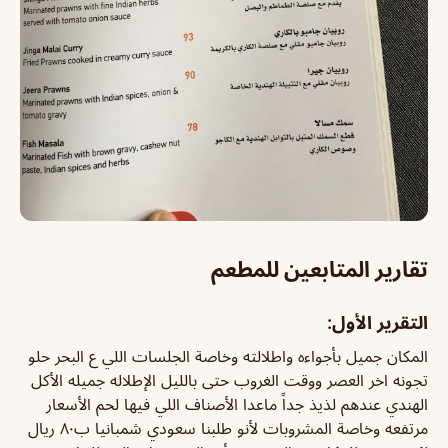
تقارير المتابعين للمطعم
التقرير الأول:
المكان جميل بأجواءه واطلالته وخاصة الجلسات اللي ع البحر حلو
تجونه اخر العصر ووقت الغروب حتى بالليل الإطلاله جميله الأكل
الهندي عندهم لذيذ جداً ماعدا الأصناف اللي فيها لحم الأسعار
مرتفعه وخاصة المشروبات لأنو طلبنا سعودي شمبانيا ب٨٠ ريال