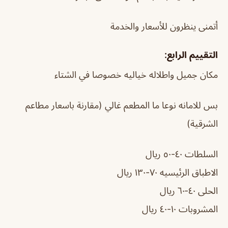
أتمنى ينظرون للأسعار والخدمة
التقييم الرابع:
مكان جميل واطلاله خياليه خصوصا في الشتاء
بس للامانه نوعا ما المطعم غالي (مقارنة باسعار مطاعم
الشرقية)
السلطات ٤٠-٥٠ ريال
الاطباق الرئيسيه ٧٠-١٣٠ ريال
الحلى ٤٠-٦٠ ريال
المشروبات ١٠-٤٠ ريال