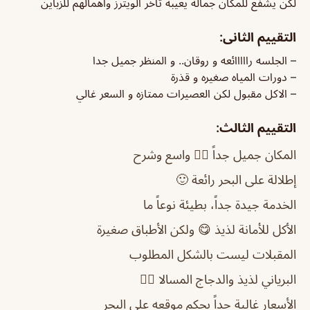
لكن يشفع للمكان جماله يعيبه تأخر الويترز واهمالهم للزباين
التقييم الثانى:
– الجلسه رااااائعه و روقان.. و المنظر جميل جدا
– دورات المياه صغيره و قذرة
– الاكل مقبول لكن العصيرات ممتازه و السعر غالي
التقييم الثالث:
المكان جميل جداً 👌🏼 واسع وشرح
إطلالة على البحر رائعة 🙂
الخدمة جيدة جداً، بطيئة نوعاً ما
الأكل للأمانة لذيذ 😋 ولكن الأطباق صغيرة
المقبلات ليست بالشكل المطلوب
البرياني لذيذ والدجاج المسالا 👍🏼
الأسعار غالية جداً بحكم موقعه على البحر