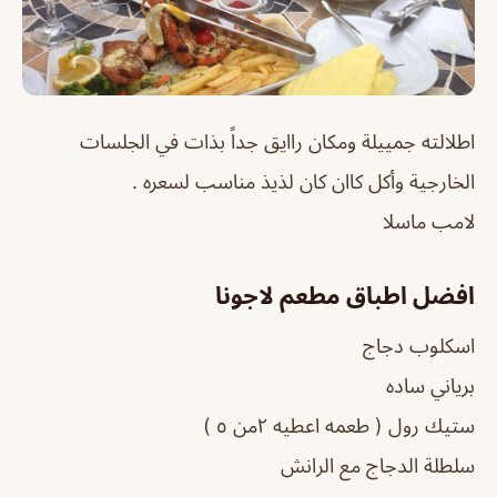
اطلالته جمييلة ومكان راايق جداً بذات في الجلسات
الخارجية وأكل كاان كان لذيذ مناسب لسعره .
لامب ماسلا
افضل اطباق مطعم لاجونا
اسكلوب دجاج
برياني ساده
ستيك رول ( طعمه اعطيه ٢من ٥ )
سلطلة الدجاج مع الرانش