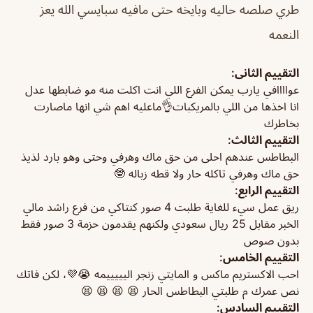
طري صلصه حاليه وبايخه حتى مافيه سبايسي الله يعز
النعمه
التقييم الثانى:
عواااافي يارب يمكن الفرع اللي انت اكلت منه مو ضابطها عدل
انا اخذها من اللي بالمريكبات👌ماعليه اهم شي انها ماصارت
بخاطرك
التقييم الثالث:
البطاطس عندهم احلى من حق ماك وهرفي وحتى وهو بارد لذيذ
حق ماك وهرفي تاكله حار ولا قطه زباله 🤓
التقييم الرابع:
ريق عمل سيء للغاية طلبت 4 صور كنتاكي من فرع راشد مالي
الخبر مقابل 25 ريال سعودي ولكنهم يقدمون حزمة 3 صور فقط
بدون صوص
التقييم الخامس:
احب الاكستريم ماكس و المايتي زنجر اليييييمه 😭💜، لكن فاتك
نص عمرك م طلبتي البطاطس الحار 😫 😫 😫 😫
التقييم السادس: