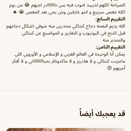
الصراحة اكلهم لذيييذ اموت فيه بس نااااااادر اجيهم 😂 من يوم
اكله مغص سرييع و انتو عارفين وش يجي بعد المغص 😭 🔥
التقييم السابع:
الله يديم النعمه دجاج كنتاكي محذرين منه شوفي اشكال دجاجهم
قبل الذبح في اليوتيوب و التقارير و المواضيع عن كنتاكي
والتحذير منه
التقييم الثامن:
يمكن أنا الوحيدة في العالم العربي و الإسلامي و الأوروبي اللي
ماجربت كنتاكي و لا هادريز و لا ماكدونالز بحياااااااااتي و لا أفكر
أجربهم 😍
قد يعجبك أيضاً