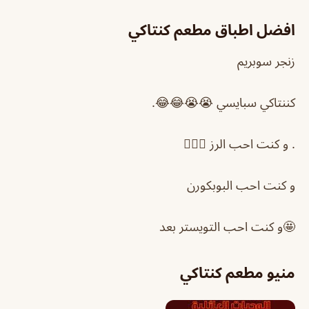
افضل اطباق مطعم كنتاكي
زنجر سوبريم
كننتاكي سبايسي 😭😭😂😂.
. و كنت احب الرز 🤦🏻‍♂️
و كنت احب البوبكورن
🤩و كنت احب التويستر بعد
منيو مطعم كنتاكي