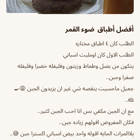
أفضل أطباق
ضوء القمر
الطلب كان ٤ اطباق مختاره
الطلب الاول كان اومليت اسباني
يتكون من بصل وطماط وزيتون وفليفله خضرا وفليفله
صفرا وجبن..
جميل ماحسيت ينقصه شي غير ان يزيدون الجبن 😩🍳
🧀..
مع ان الجبن مكفي بس انا احب الجبن كثير..
فكان المفروض اقولهم زياده جبن..
يلاالمرات الجايه اقوله واحد بيض اسباني اكسترا جبن 😅..