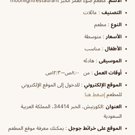
الاسم
: مطعم ضوء القمر الخبر moonlightrestaurant
التصنيف
: عائلات
النوع
: مطعم
الأسعار
: متوسطة
الأطفال
: مناسب
الموسيقى
: هادئه
أوقات
العمل
: من ٨:٠٠ص–١٢:٣٠ص
الموقع
الإلكتروني
: للدخول إلى الموقع الإلكتروني
للمطعم
إضغط هنا
العنوان
:الكورنيش، الخبر 34414، المملكة العربية
السعودية
الموقع
على خرائط
جوجل
: يمكنك معرفة موقع المطعم