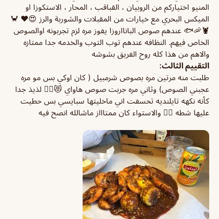
المنيو اختياركم من الروبيان ، القباقب ، المحار ، الاستكوزا او
الميكس البحري مع خيارات من المقبلات والشوربة والرز 😍❤️ 🦀
🦞🦐🐟 عندهم صوص البانااروزا يفوز مره لزم تجربونه اوالصوص
الخاص فيهم. النظافه عندهم توب التوب والخدمه جدا ممتازه
والاهم من هذا كله روح الفريق بشوشه
التقييم الثالث:
طلبت منه مرتين مره بصوص شرمبيل ( كان اوكي بس مو مره
عجبني الصوص) وثاني مره جربت صوص هاواي 😻👌🏼 لذيذ جدا
كأنه نكهه تايلنديه تحسفت اني ماخليتها سبايسي بس حطيت
عليها شطه 👍🏼 والاستواء كان ممتاااز ماشالله انصح فيه