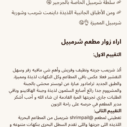
🦐 سلطة شرمبيل الخاصة بالجرجير 🤤
🦐 ومن الأطباق الجانبية اللذيذة داينمت شرمب وشوربة
شرمبيل المميزة 👌🤤
اراء زوار مطعم شرمبيل
التقييم الاول:
ألذ شريمب جربته ونظيف وفريش وأهم شي مافيه زفر وسهل
التقشير فعلا عكس باقي المطاعم وكل النكهات لذيذة ومميزة.
والطبق الجديد ترامادور عبارة عن لوبستر محشي بالجبنة
والمشرووم جدا رائع أصابع السلمون لذيذة وجبنة الهالابينو وباقي
الطلبات جاري تجربتها المرة القادمة ان شاء الله و أحب أشكر
مدير المطعم في حرصه على راحة الزبون
التقييم الثانى:
تغطيتي لمطعم @shrimpail شريمبل من المطاعم البحرية
اللذيذه اللي جربتها واللي تقدم السطل البحري بنكهات متنوعه و