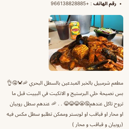
رقم الهاتف
: +966138828885
مطعم شرمبيل بالخبر المبدعين بالسطل البحري 🦐🦀🤤👌
بس نصيحة خلي البرستيج و الاتكيت في البييت قبل ما
تروح تاكل عندهم🤤😬😂😂😂 . . 🦐 عندهم سطل روبيان
او محار او قباقب او لوبستر وممكن تطلبو سطل مكس فيه
(روبيان و قباقب و محار )