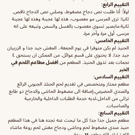
التقييم الرابع:
اولاً: أنا طلبت نص دجاج مضغوط، وصلني نص الدجاج ناقص.
ثانيا: ترى المرسى مو معصوب، هذه لها عجينة وهذه لها عجينة
ثانية.مايصير تسوي معصوب بالعسل والسمن وتبيعه على انه
مرسى. أول مرة وآخر مرة.
التقييم الخامس:
الحنيذ لم بكن متوفرا قي يوم الجمعة.. المغش جيد جدا و الزربيان
جيد جدا. لا يحتوي على قسم عوائل. من الممكن ان يستحق ٤
نجمات بعد تذوق الحنيذ. المطعم من
افضل مطاعم اللحم في
الخبر
التقييم السادس:
مطعم ممتاز ومتخصص في تقديم لحم الحنئذ الجنوبي الرائع
والمندي الحضرمي،إضافة الى مضغوط الحاشي والدجاج ذو طابع
تراثي من الداخل،لديه خدمة الطلبات الداخلية والخارجية
والمناسبات.
التقييم السابع:
مطعم جميل جدا جدا كل ما تبحث عنه تجده هنا في هذا المطعم
حنيذ مندي مضغوط لحم وحاشي ودجاج مغش لحم روعة ماشاء
الله تبارك الله مطعم 🍴 روعة