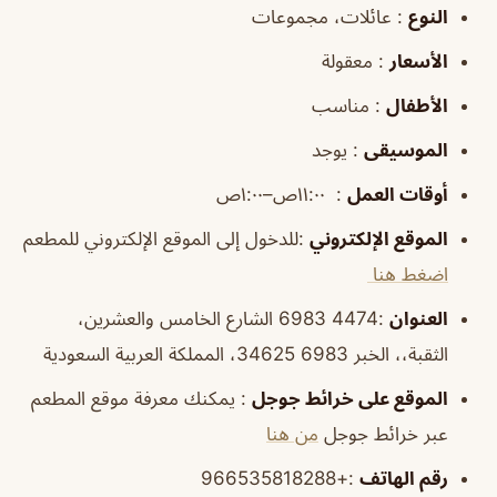
النوع
: عائلات، مجموعات
الأسعار
: معقولة
الأطفال
: مناسب
الموسيقى
: يوجد
أوقات العمل
: ١١:٠٠ص–١:٠٠ص
الموقع الإلكتروني
:للدخول إلى الموقع الإلكتروني للمطعم
اضغط هنا
العنوان
:4474 6983 الشارع الخامس والعشرين،
الثقبة،، الخبر 34625 6983، المملكة العربية السعودية
الموقع على خرائط جوجل
: يمكنك معرفة موقع المطعم
عبر خرائط جوجل
من هنا
رقم الهاتف
:+966535818288