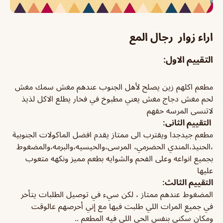
اراء زوار رجال المع
التقييم الاول:
مطعم اكلهم زين يصلح لأهل الجنوب عندهم مغش سمك مغش
لحم مغش دجاج مغش يعني مطبوخ في فخار يطلع الاكل لذيذ
لاتنسى المرسه حقهم
التقييم الثانى:
مطعم جيدجدا ويقترب الى ممتاز يقدم افضل الماكولات الجنوبية
،الحنيذ،المندي الحضرمي، المرسى،والحيسيه،والبرمه،والمضغوط
بجميع انواعه وعلى الفحم والشوايه بطعم مميز ونكهه متعوب
عليها
التقييم الثالث:
المضغوط عندهم ممتاز ، لكن سيء في توصيل الطلبات يتأخر
في جميع المرات اللي طلبت فيها مع إني أحرصهم عالوقت
ومكان سكني بنفس الحي اللي فيه المطعم ..