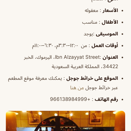
الأسعار
: معقوله
الأطفال
: مناسب
الموسيقى
:يوجد
أوقات
العمل
: من ١٢:٠٠–٣:٣٠م، ٦:٣٠–١١:٠٠م
العنوان
:Ibn Alzayyat Street، اليرموك، الخبر
34422، المملكة العربية السعودية
الموقع
على خرائط
جوجل
: يمكنك معرفة موقع المطعم
عبر خرائط جوجل
من هنا
رقم الهاتف
: +966138984999