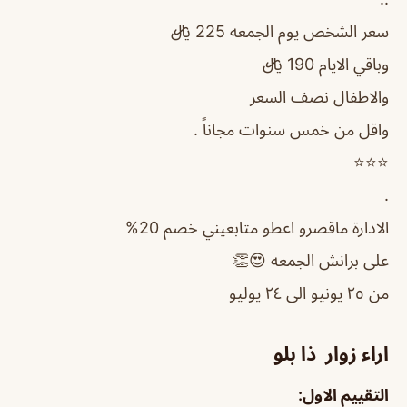
سعر الشخص يوم الجمعه 225 ﷼
وباقي الايام 190 ﷼
والاطفال نصف السعر
واقل من خمس سنوات مجاناً .
⭐️⭐️⭐️
.
الادارة ماقصرو اعطو متابعيني خصم 20%
على برانش الجمعه 😍👏
من ٢٥ يونيو الى ٢٤ يوليو
اراء زوار ذا بلو
التقييم الاول: