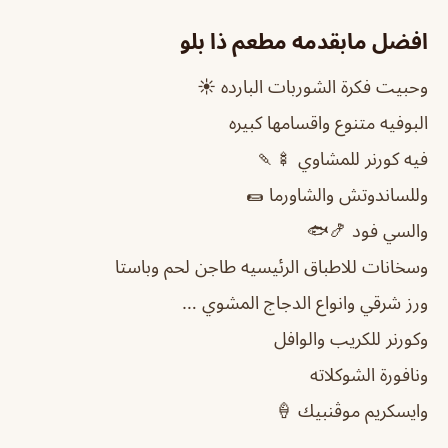
افضل مابقدمه مطعم ذا بلو
وحبيت فكرة الشوربات البارده ☀️
البوفيه متنوع واقسامها كبيره
فيه كورنر للمشاوي 🍢🍡
وللساندوتش والشاورما 🌯
والسي فود 🍤🐟
وسخانات للاطباق الرئيسيه طاجن لحم وباستا
ورز شرقي وانواع الدجاج المشوي …
وكورنر للكريب والوافل
ونافورة الشوكلاته
وايسكريم موڤنبيك 🍦
..