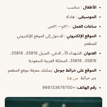
الأطفال
: مناسب
الموسيقى
: هادئه
ساعات العمل
:
١٢:٠٠م–١٢:٠٠ص
الموقع
الإلكتروني
: للدخول إلى الموقع الإلكتروني
للمطعم
العنوان
:الشهداء 5أ،, الدفي، الجبيل 35816، 35816،
35816، 35816، المملكة العربية السعودية
الموقع
على خرائط
جوجل
:يمكنك معرفة موقع المطعم
عبر خرائط
من هنا
رقم الهاتف:
+966133676700