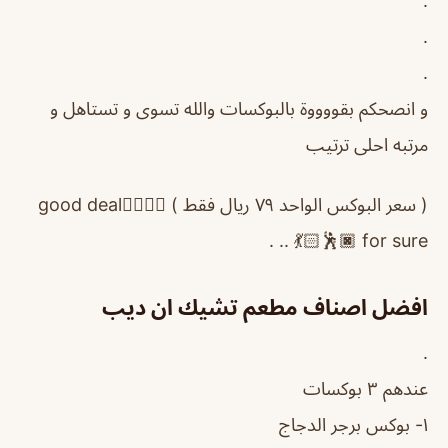
.
.
.
و انصحكم بقووووة بالبوكسات والله تسوى و تستاهل و
مرتبه احلى ترتيب
( سعر البوكس الواحد ٧٩ ريال فقط ) 👍🏻👍🏻good deal
for sure 🕺🏿💃🏻 .. .
افضل اصناف مطعم تشيك ان ديب
.
عندهم ٣ بوكسات
١- بوكس برجر الدجاج