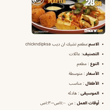
الاسم
:مطعم تشيك ان ديب chickndipksa
التصنيف
: عائلات
النوع
: مطعم
الأسعار
: متوسطة
الأطفال
: مناسب
الموسيقى
: هادئه
أوقات
العمل
: من ١١:٠٠ص–١:٣٠ص