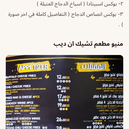
٢- بوكس اسبيتادا ( اسياخ الدجاج المتبلة )
٣- بوكس انصاص الدجاج ( التفاصيل كاملة في اخر صورة
) .
منيو مطعم تشيك ان ديب