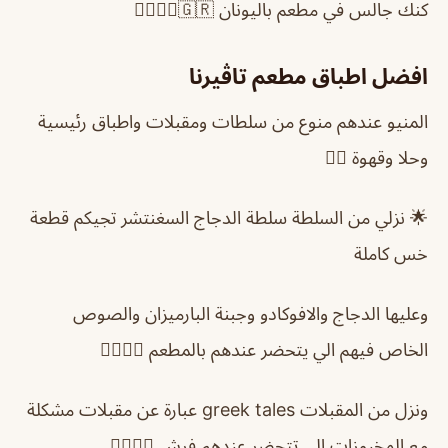
كنك جالس في مطعم باليونان 🇬🇷👌🏻👌🏻
افضل اطباق مطعم تاڤيرنا
المنيو عندهم منوع من سلطات ومقبلات واطباق رئيسية
وحلا وقهوة 👌🏻
🌟 نزلي من السلطة سلطة الدجاج السغنتشر تجيكم قطعة
خس كاملة
وعليها الدجاج والافوكادو وجبنة البارميزان والصوص
الخاص فيهم الي يتحضر عندهم بالمطعم 👍🏻👍🏻
ونزل من المقبلات greek tales عبارة عن مقبلات مشكلة
مع المخبوزات الي تتحضر عندهم فرش 👌🏻👌🏻