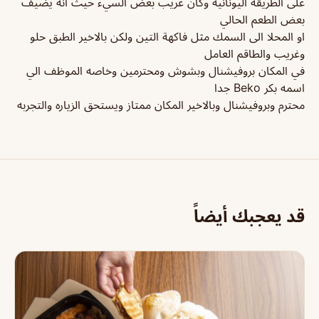
على الطريقه اليونانيه وكان غريب بعض السيء حيث انه يضيف
بعض الطعم الحالي
او المحلا الى السمك مثل فاكهة التين ولكن بالاخير الطبق حلو
وغريب والطاقم العامل
في المكان بروفيشنال وبشوش ومحترمين وخاصه الموظف الي
اسمه بكر Beko جدا
محترم وبروفيشنال وبالاخير المكان ممتاز ويستحق الزياره والتجربه
قد يعجبك أيضاً