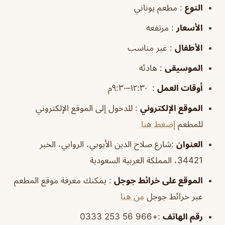
النوع
: مطعم يوناني
الأسعار
: مرتفعه
الأطفال
: غير مناسب
الموسيقى
: هادئه
أوقات
العمل
: ١٢:٣٠–٩:٣٠م
الموقع
الإلكتروني
: للدخول إلى الموقع الإلكتروني
للمطعم
إضغط هنا
العنوان
:شارع صلاح الدين الأيوبي، الروابي، الخبر
34421، المملكة العربية السعودية
الموقع
على خرائط
جوجل
: يمكنك معرفة موقع المطعم
عبر خرائط جوجل
من هنا
رقم الهاتف
:+966 56 253 0333