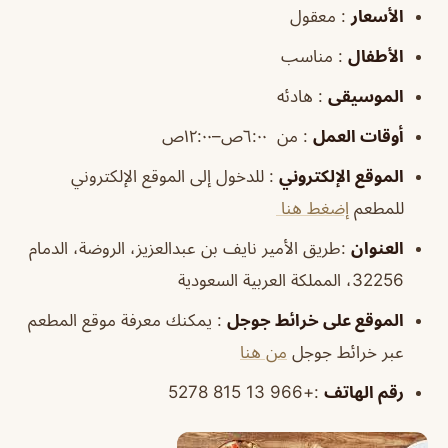
الأسعار
: معقول
الأطفال
: مناسب
الموسيقى
: هادئه
أوقات
العمل
: من ٦:٠٠ص–١٢:٠٠ص
الموقع
الإلكتروني
: للدخول إلى الموقع الإلكتروني
للمطعم
إضغط هنا
العنوان
:طريق الأمير نايف بن عبدالعزيز، الروضة، الدمام
32256، المملكة العربية السعودية
الموقع
على خرائط
جوجل
: يمكنك معرفة موقع المطعم
عبر خرائط جوجل
من هنا
رقم الهاتف
:+966 13 815 5278