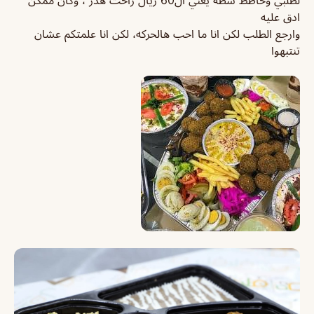
لطلبي وحاطط شطه يعني ال60 ريال راحت هدر ، وكان ممكن
ادق عليه
وارجع الطلب لكن انا ما احب هالحركه، لكن انا علمتكم عشان
تنتبهوا