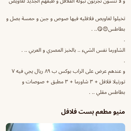
و لا تنسون تجربون تبولة الفلافل و طبقهم الجديد لغاويص
تخيلوا لغاويص فلافليه فيها صوص و جبن و حمسة بصل و
بطاطس😍😋.. .
.
الشاورما نفس الشيء .. بالخبز المصري و العربي .. .
.
و عندهم عرض على الراب بوكس ب ٨٩ ريال يجي فيه ٧
تورتيلا فلافل + ٣ شاورما + ٣ مطبق + صوصات و
بطاطس مقلي .. .
منيو مطعم بست فلافل