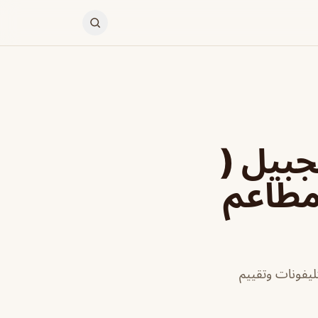
غرايزر Burgerizer الجبيل (
 مطاعم
ليفونات وتقييم