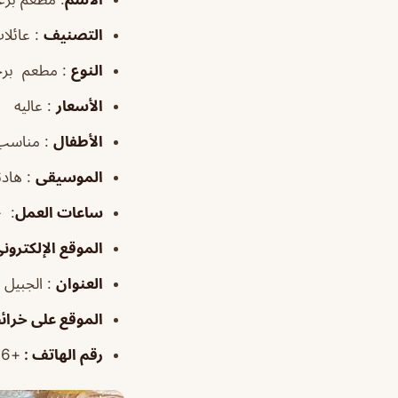
التصنيف
: عائلات
النوع
: مطعم برج
الأسعار
: عاليه
الأطفال
: مناسب
الموسيقى
: هادئ
ساعات العمل
:
١٢:٠٠م–١:٠٠ص
الموقع
الإلكترون
العنوان
: الجبيل البلد، الجبيل 
الموقع
على خرائ
رقم الهاتف
:
+
9200