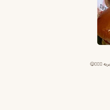
ه 💆🏻‍♂️😋