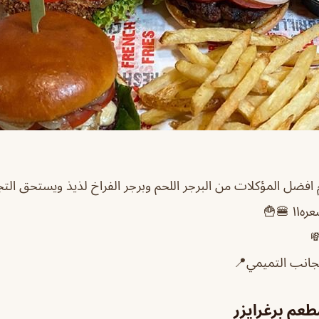
افضل المؤكلات من البرجر اللحم وبرجر الفراخ لذيذ ويستحق التجرب
🍔🍟
بجانب التميمي📍
عم برغرايزر