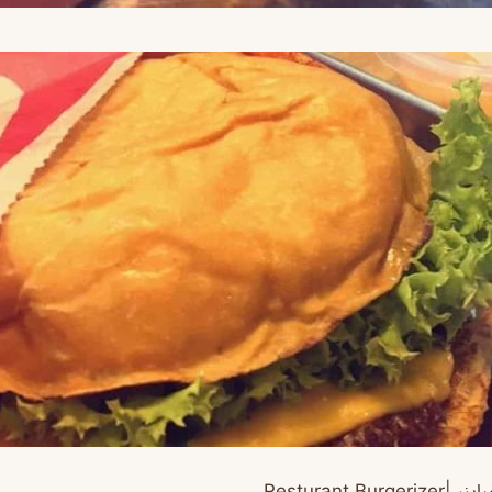
يزر |
Burgerizer
Resturant