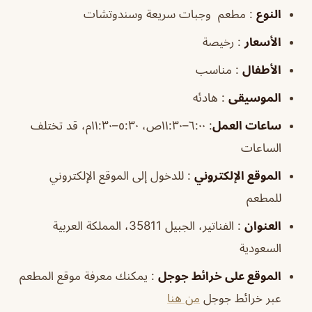
النوع
: مطعم وجبات سريعة وسندوتشات
الأسعار
: رخيصة
الأطفال
: مناسب
الموسيقى
: هادئه
ساعات العمل
:
٦:٠٠–١١:٣٠ص، ٥:٣٠–١١:٣٠م، قد تختلف
الساعات
الموقع
الإلكتروني
: للدخول إلى الموقع الإلكتروني
للمطعم
العنوان
: الفناتير، الجبيل 35811، المملكة العربية
السعودية
الموقع
على خرائط
جوجل
: يمكنك معرفة موقع المطعم
عبر خرائط جوجل
من هنا