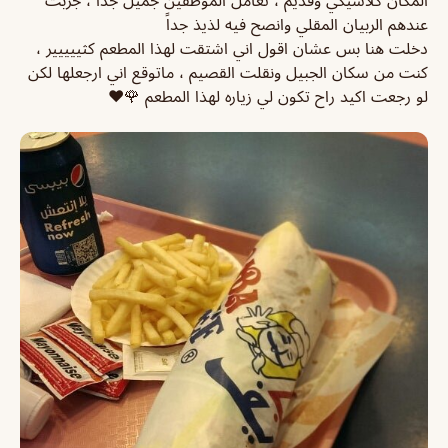
المكان كلاسيكي وقديم ، تعامل الموظفين جميل جداً ، جربت
عندهم الربيان المقلي وانصح فيه لذيذ جداً
دخلت هنا بس عشان اقول اني اشتقت لهذا المطعم كثييييير ،
كنت من سكان الجبيل ونقلت القصيم ، ماتوقع اني ارجعلها لكن
لو رجعت اكيد راح تكون لي زياره لهذا المطعم 🌹❤️