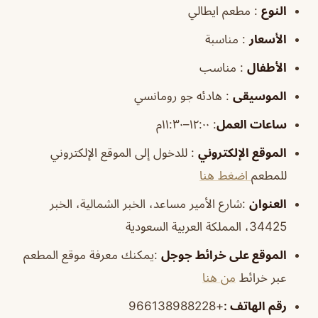
النوع
: مطعم ايطالي
الأسعار
: مناسبة
الأطفال
: مناسب
الموسيقى
: هادئه جو رومانسي
ساعات العمل
:
١٢:٠٠–١١:٣٠م
الموقع
الإلكتروني
: للدخول إلى الموقع الإلكتروني
للمطعم
اضغط هنا
العنوان
:شارع الأمير مساعد، الخبر الشمالية، الخبر
34425، المملكة العربية السعودية
الموقع
على خرائط
جوجل
:يمكنك معرفة موقع المطعم
عبر خرائط
من هنا
رقم الهاتف
:
+966138988228