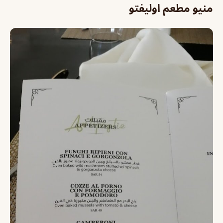
منيو مطعم اوليفتو