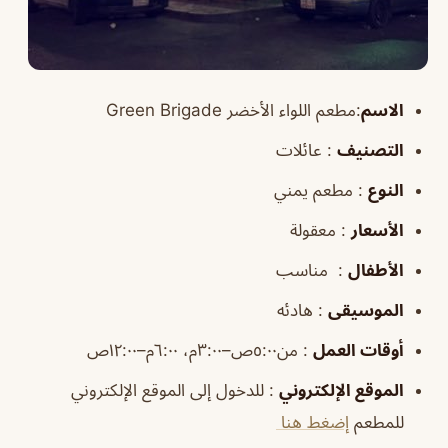
الاسم
:مطعم اللواء الأخضر Green Brigade
التصنيف
: عائلات
النوع
: مطعم يمني
الأسعار
: معقولة
الأطفال
: مناسب
الموسيقى
: هادئه
أوقات
العمل
: من٥:٠٠ص–٣:٠٠م، ٦:٠٠م–١٢:٠٠ص
الموقع
الإلكتروني
: للدخول إلى الموقع الإلكتروني
للمطعم
إضغط هنا