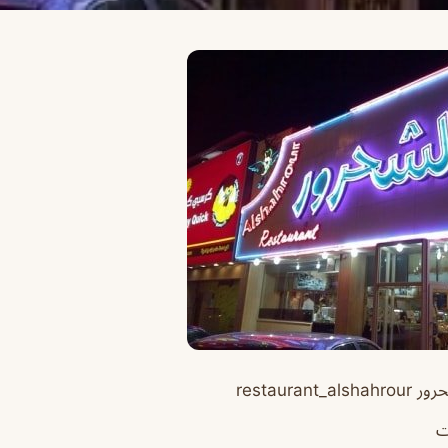
restaurant_
ت