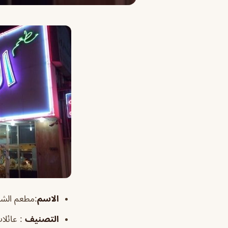
الاسم
:مطعم الشحرور alshahrour
التصنيف
: عائلا