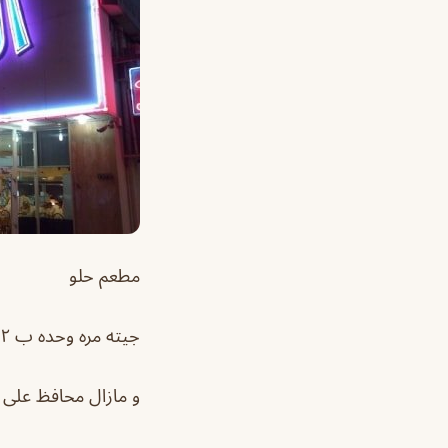
مطعم حلو
جيته مره وحده ب ٢٠١٢ وهذي ثاني مره اجيه
و مازال محافظ على 