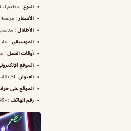
النوع
: مطعم لبنا
الأسعار
: مرتفعه
الأطفال
: مناسب
الموسيقى
: هادئ
أوقات
العمل
: من ١٢:٠٠
الموقع
الإلكترون
العنوان
:4th St، الخبر الشمالية، الخبر 34429، المملكة العربية السعودية
الموقع
على خرائ
رقم الهاتف
:+966 13 899 9244