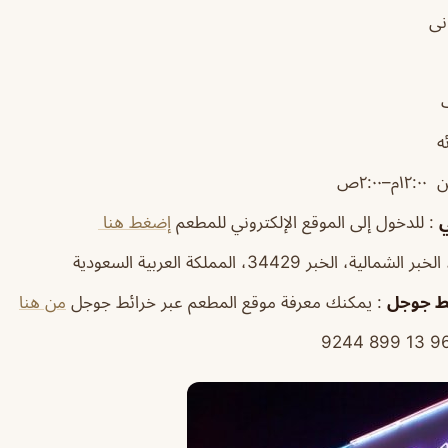
نى
ه
م–٢:٠٠ص
ي
: للدخول إلى الموقع الإلكتروني للمطعم
إضغط هنا
ط
جوجل
: يمكنك معرفة موقع المطعم عبر خرائط جوجل
من هنا