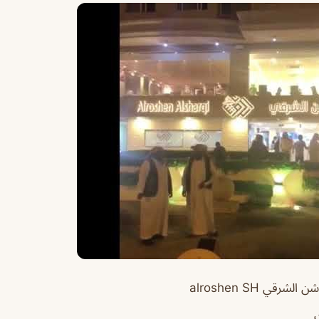
شرقي alroshen SH
ت