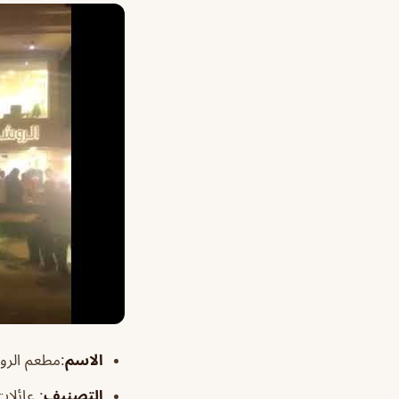
الاسم
:مطعم الروشن ال
التصنيف
: عائلا