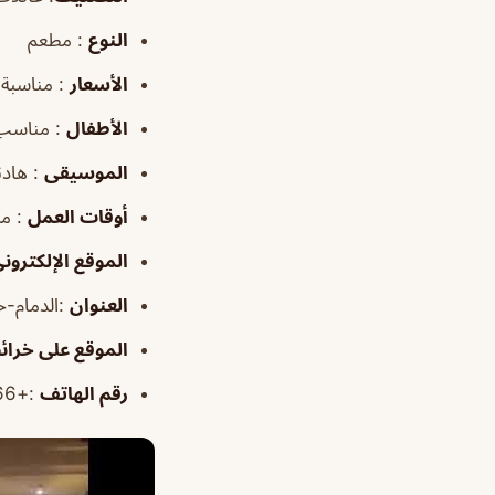
النوع
: مطعم
الأسعار
: مناسبة
الأطفال
: مناسب
الموسيقى
: هادئ
أوقات
العمل
: من ٩:٠٠
الموقع
الإلكترون
العنوان
:الدمام-
الموقع
على خرائ
رقم الهاتف
:+966 13 847 7773