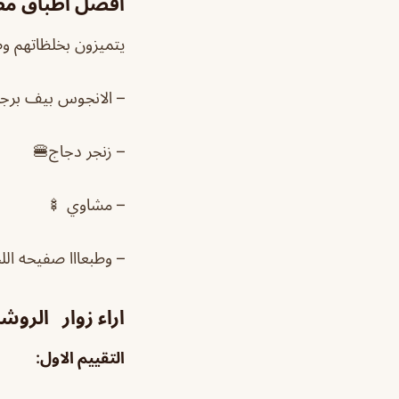
افضل اطباق مط
يتميزون بخلظاتهم 
– الانجوس بيف برجر
– زنجر دجاج🍔
– مشاوي 🍢
– وطبعااا صفيحه اللح
اراء زوار الرو
التقييم الاول: