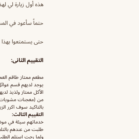
هذه أول زيارة لي له
حتماً سأعود في الم
حتى يستمتعوا بهذا ا
التقييم الثانى:
مطعم ممتاز طاقم العمل
يوجد لديهم قسم عوائل 
الأكل ممتاز ولذيذ لد
من (معجنات مشويات وا
بالتاكيد سوف اكرر الزي
التقييم الثالث:
خدماتهم سيئة في موض
طلبت من عندهم بالتلفون وقا
ولما رحت استلم الطل