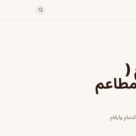
(
 مطاعم
مام وارقام