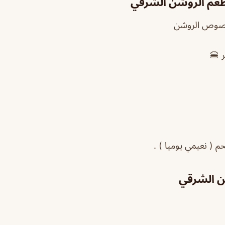
عم الروشن الشرقي
وصوص الروشن
 🍔
م ( نعيمي يوميا ) .
شن الشرقي