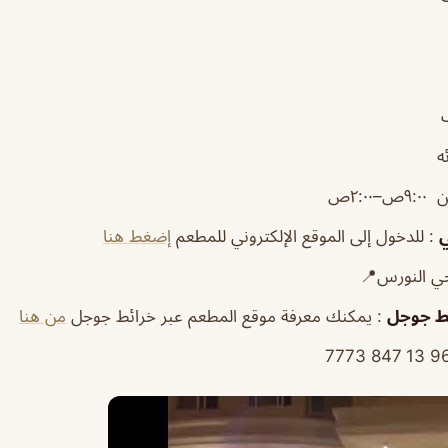
ه
ص–٢:٠٠ص
ي
: للدخول إلى الموقع الإلكتروني للمطعم
إضغط هنا
حي النورس📍
ط
جوجل
: يمكنك معرفة موقع المطعم عبر خرائط جوجل
من هنا