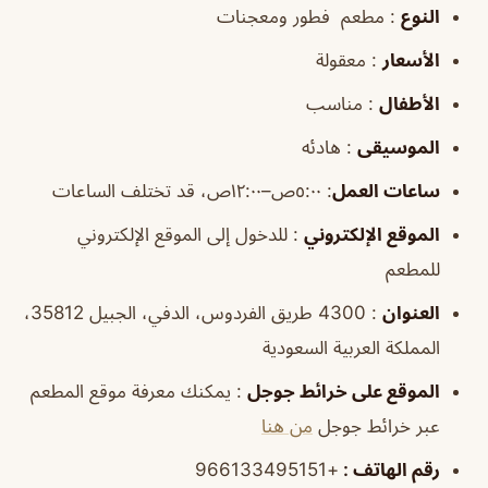
النوع
: مطعم فطور ومعجنات
الأسعار
: معقولة
الأطفال
: مناسب
الموسيقى
: هادئه
ساعات العمل
:
٥:٠٠ص–١٢:٠٠ص، قد تختلف الساعات
الموقع
الإلكتروني
: للدخول إلى الموقع الإلكتروني
للمطعم
العنوان
: 4300 طريق الفردوس، الدفي، الجبيل 35812،
المملكة العربية السعودية
الموقع
على خرائط
جوجل
: يمكنك معرفة موقع المطعم
عبر خرائط جوجل
من هنا
رقم الهاتف
:
+966133495151