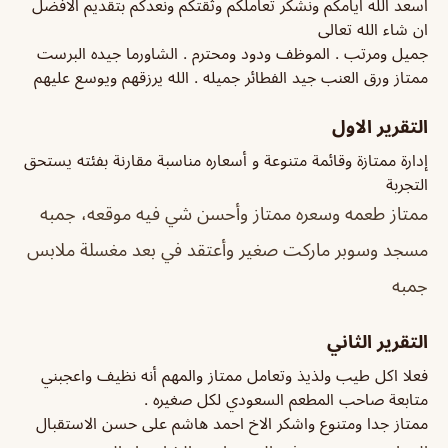
اسعد الله ايامكم ونشكر تعاملكم وثقتكم ونعدكم بتقديم الافضل
ان شاء الله تعالى
جميل ومرتب . الموظف ودود ومحترم . الشاورما جيده البرست
ممتاز ورق العنب جيد الفطائر جميله . الله يرزقهم ويوسع عليهم
التقرير الاول
إدارة ممتازة وقائمة متنوعة و أسعاره مناسبة مقارنة بفئته يستحق
التجربة
ممتاز طعمه وسعره ممتاز وأحسن شي فيه موقعه، جمبه
مسجد وسوبر ماركت صغير وأعتقد في بعد مغسلة ملابس
جمبه
التقرير الثاني
فعلا اكل طيب ولذيذ وتعامل ممتاز والمهم أنه نظيف واعجبني
متابعة صاحب المطعم السعودي لكل صغيره .
ممتاز جدا ومتنوع واشكر الاخ احمد هاشم على حسن الاستقبال