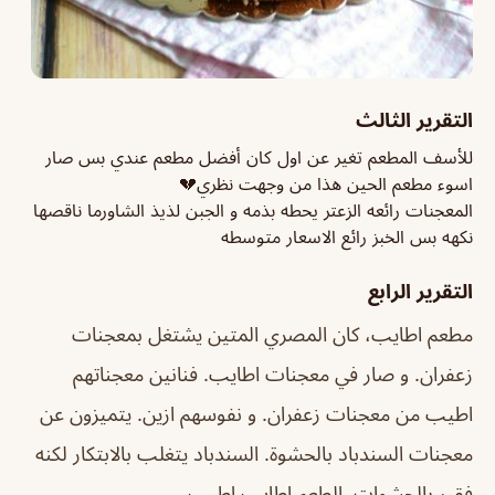
التقرير الثالث
للأسف المطعم تغير عن اول كان أفضل مطعم عندي بس صار
اسوء مطعم الحين هذا من وجهت نظري💔
المعجنات رائعه الزعتر يحطه بذمه و الجبن لذيذ الشاورما ناقصها
نكهه بس الخبز رائع الاسعار متوسطه
التقرير الرابع
مطعم اطايب، كان المصري المتين يشتغل بمعجنات
زعفران. و صار في معجنات اطايب. فنانين معجناتهم
اطيب من معجنات زعفران. و نفوسهم ازين. يتميزون عن
معجنات السندباد بالحشوة. السندباد يتغلب بالابتكار لكنه
فقير بالحشوات. الطعم اطايب اطيب