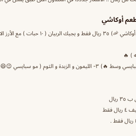
عم أوكاشي
 ( ١٠ حبات ) مع الأرز الابيض 😍❤️🔥
ريال
 فقط