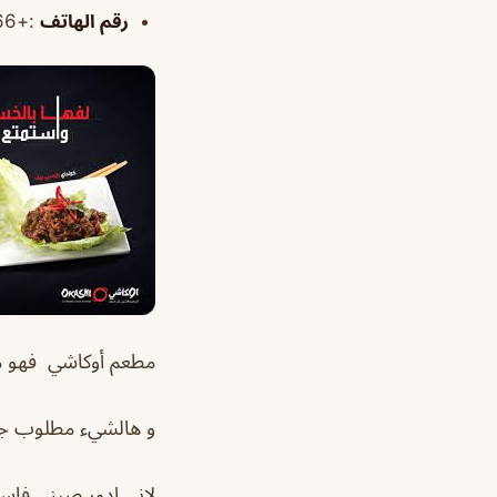
رقم الهاتف
:+966 54 279 2902
مطعم أوكاشي فهو م
و هالشيء مطلوب جدا
لاني ادور صيني فاست