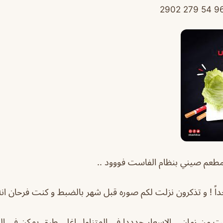
طعم صيني بنظام الفاست فووود ..
ً ! و تذكرون نزلت لكم صوره قبل شهر بالضبط و كنت فرحان انه 
 من زمان .. الاسعار جدددا في المتناول اغلى طبق يمكن في الثل