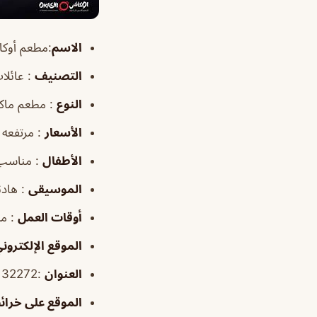
الاسم
:مطعم أوكاشي ksa
التصنيف
: عائلا
النوع
: مطعم ماك
الأسعار
: مرتفعه
الأطفال
: مناسب
الموسيقى
: هادئ
أوقات
العمل
: من ١٢:٠٠م
الموقع
الإلكترون
العنوان
:Al Faisaliyah, Dammam 32272، الدمام 31433، المملكة العربية السعودية
الموقع
على خرائ