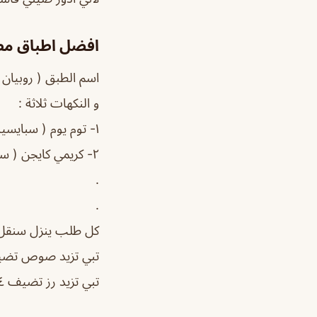
افضل اطباق مط
اسم الطبق ( روبيان أوكاشي 🦐) ٣٥ ريال فقط و يجيك الربيان
و النكهات ثلاثة :
١- توم يوم ( سبايسيه ) 🔥
٢- كريمي كايجن ( سبايسي وسط 🔥) ٣- الليمون و الزبدة و الثوم ( مو سبايسي 😉😄) .
.
.
كل طلب ينزل سنقل ب ٣٥ 
تبي تزيد صوص تضيف ٤ ريال
تبي تزيد رز تضيف ٤ ريال فقط .