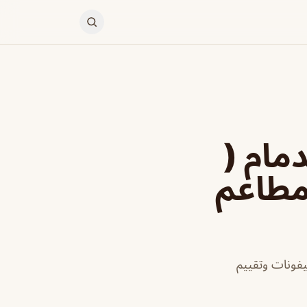
اشي okashiksa الدمام (
 مطاعم
يفونات وتقييم