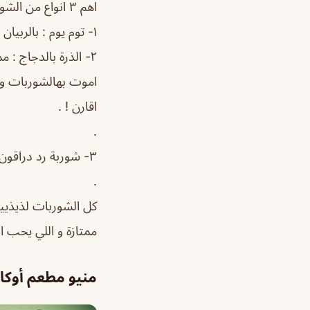
اهم ٣ انواع من الشوربة :
١- توم يوم : بالربيان و كانت لذيذة و حارررة .. .
٢- الذرة بالدجاج : ممتازززززززة 😋😋💕😍
اموت بهالشوربات و
اقارن ! .
.
٣- شوربة رد دراقون : فيها فطر و دجاج و حارة و لذيذذذة .
.
كل الشوربات لذيذييي
ممتازة و اللي يحب ا
منيو مطعم أوك