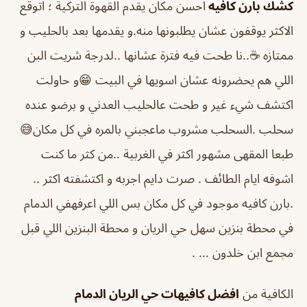
كشك بارن كافيه
احسن مكان يقدم القهوة التركية ؛ اتوقع
الاكثر يوقفون عشان يطلبونها منه.و يقدمها بعد بالحليب و
ممتازه ☕️..نا طحت فيه فترة عشانها ..لدرجة شريت البن
اللي هم يحضرونه عشان اسويها في البيت 😁و حاولت
اكتشف شيء غير و طحت عالحليب العدني و برضو عنده
سحلب .السحلب مشروب ماعجبني بالمره في كل مكان😅
طبعا المقهى مشهور اكثر في الغربية ..من كثر ما كنت
اشوفه ايام الطائف . صرت دايم اجربه و اكتشفته اكثر ..
.بارن كافيه موجود في كل مكان بس اللي اعرفهفي الدمام
في محطة بنزين سهل حي الريان و محطة البنزين اللي قبل
مجمع ابن خلدون … .
الكافية من
افضل كافيهات حي الريان الدمام