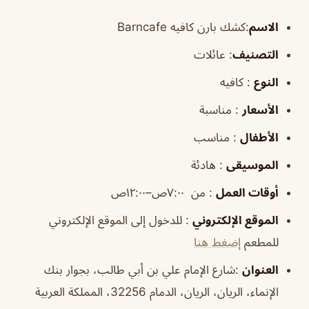
الاسم
:كشك بارن كافيه Barncafe
التصنيف
: عائلات
النوع
: كافيه
الأسعار
: مناسبة
الأطفال
: مناسب
الموسيقى
: هادئة
أوقات
العمل
: من ٧:٠٠ص–١٢:٠٠ص
الموقع
الإلكتروني
: للدخول إلى الموقع الإلكتروني
للمطعم
إضغط هنا
العنوان
:شارع الإمام علي بن أبي طالب، بجوار بنك
الإنماء، الريان، الريان، الدمام 32256، المملكة العربية