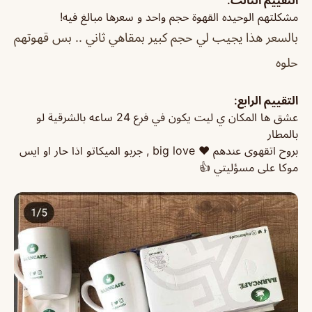
التقييم الثالث:
مشكلتهم الوحيده القهوة حجم واحد و سعرها مبالغ فيه!
بالسعر هذا يجيب لي حجم كبير بمقاهي ثاني .. بس قهوتهم
حلوه
التقييم الرابع:
عشق ها المكان ي ليت يكون في فرع 24 ساعه بالشرقية لو
بالمطار
بروح اتقهوى عندهم ❤️ big love , جربو الميكاتو اذا حار او ايس
موكا على مسؤليتي 👍