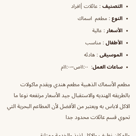
التصنيف
: عائلات |افراد
النوع
: مطعم اسماك
الأسعار
: عالية
الأطفال
: مناسب
الموسيقى
: هادئه
ساعات العمل
:
١١:٠٠ص–١١:٠٠م
مطعم الأسماك الذهبية مطعم هندي ويقدم ماكولات
بالطريقه الهنديه والاستقبال جيد الأسعار مرتفعه نوعا ما
الاكل لاباس به ويعتبر من الأفضل لأن المطاعم البحرية التي
تحوي قسم عائلات محدود جدا
والمكان نظيف والاكل لذيذ والخدمة ممتازة