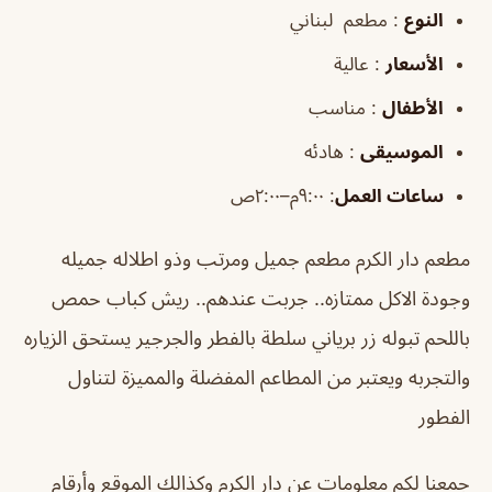
النوع
: مطعم لبناني
الأسعار
: عالية
الأطفال
: مناسب
الموسيقى
: هادئه
ساعات العمل
:
٩:٠٠م–٢:٠٠ص
مطعم دار الكرم مطعم جميل ومرتب وذو اطلاله جميله
وجودة الاكل ممتازه.. جربت عندهم.. ريش كباب حمص
باللحم تبوله زر برياني سلطة بالفطر والجرجير يستحق الزياره
والتجربه ويعتبر من المطاعم المفضلة والمميزة لتناول
الفطور
جمعنا لكم معلومات عن
دار الكرم
وكذالك الموقع وأرقام