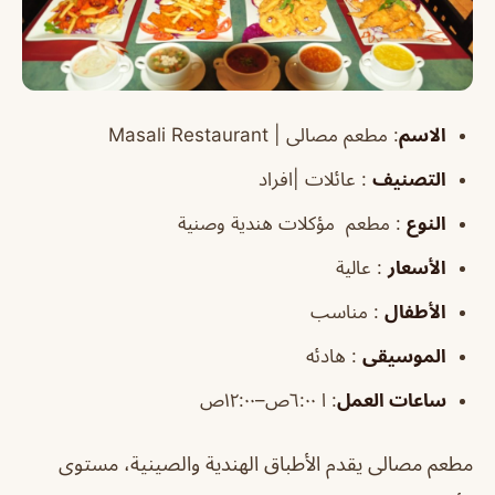
الاسم
:
مطعم مصالى |
Masali Restaurant
التصنيف
: عائلات |افراد
النوع
: مطعم مؤكلات هندية وصنية
الأسعار
: عالية
الأطفال
: مناسب
الموسيقى
: هادئه
ساعات العمل
:
ا ٦:٠٠ص–١٢:٠٠ص
مطعم مصالى يقدم الأطباق الهندية والصينية، مستوى