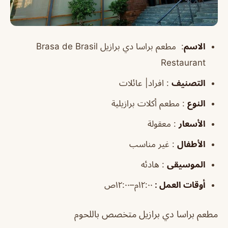
الاسم
:
مطعم براسا دي برازيل
Brasa de Brasil
Restaurant
التصنيف
: افراد| عائلات
النوع
: مطعم
أكلات برازيلية
الأسعار
: معقولة
الأطفال
: غير مناسب
الموسيقى
: هادئه
أوقات العمل
:
١٢:٠٠م–١٢:٠٠ص
مطعم براسا دي برازيل متخصص باللحوم