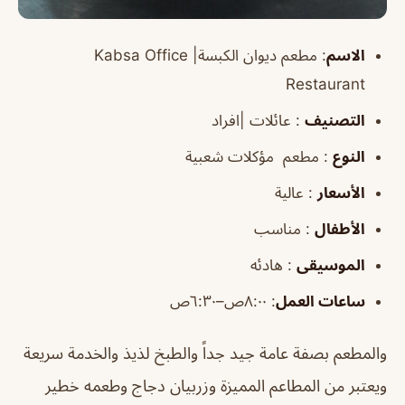
الاسم
:
مطعم ديوان الكبسة|
Kabsa Office
Restaurant
التصنيف
: عائلات |افراد
النوع
: مطعم مؤكلات شعبية
الأسعار
: عالية
الأطفال
: مناسب
الموسيقى
: هادئه
ساعات العمل
:
٨:٠٠ص–٦:٣٠ص
والمطعم بصفة عامة جيد جداً والطبخ لذيذ والخدمة سريعة
ويعتبر من المطاعم المميزة وزربيان دجاج وطعمه خطير