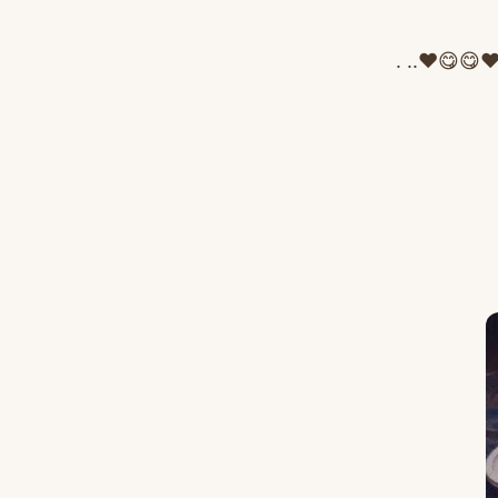
❤️😋😋❤️.. .