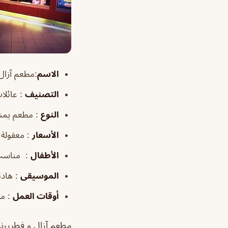
الاسم
:مطعم آزال zal
التصنيف
: عائلا
النوع
: مطعم يمن
الأسعار
: معقولة
الأطفال
: مناس
الموسيقى
: هادئ
أوقات
العمل
: من ٩:٠٠
مطعم آزال و فطرررنا 