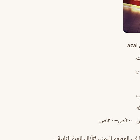
a
ت
ى
ب
ه
ص–١٢:٠٠ص
في المطعم اليمني #أزال للمرة الثانية .