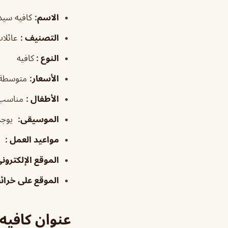
الاسم
:
كافيه سيدا
التصنيف
:
عائلات
النوع :
كافيه
الأسعار:
متوسطة
الأطفال
:
مناسب
الموسيقى
:
يوجد
مواعيد العمل
:
٦:٠٠ص–١٢:٠٠ص
الموقع الإلكتروني
الموقع على خرا
عنوان كافيه 