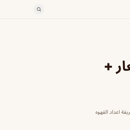
ار +
قة اعداد القهوه