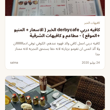
كافيهات الخبر
كافيه دربي derbycafe الخبر ( الاسعار + المنيو
+الموقع ) - مطاعم و كافيهات الشرقية
كافيه دربي اجمل کافي والذ قهوه عندهم، الکوفي توفي ادماااااااااان
ولا آلذ اتمني ان تقومو بزيارته لانه حقا يستحق التجربه لانه ممتاز
جدا
24 يوليو 2020
salma