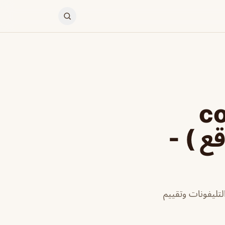
confe
ع ) -
لتليفونات وتقييم