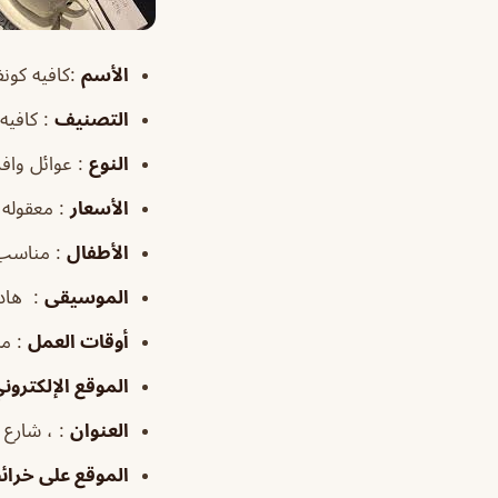
الأسم
:كافيه كونفيرنسيا 
التصنيف
: كافيه
النوع
: عوائل وافر
الأسعار
: معقوله
الأطفال
: مناسب
الموسيقى
: هاد
أوقات العمل
: من ٤:٠٠م
الموقع الإلكترون
العنوان
: ، شارع مكة تقاطع 22 حي العليا الشم
الموقع على خرا