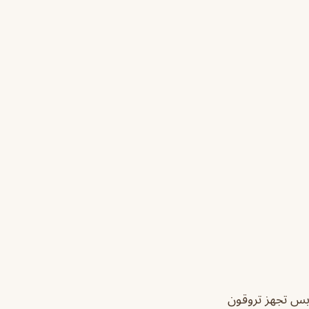
بس تجهز تروقون