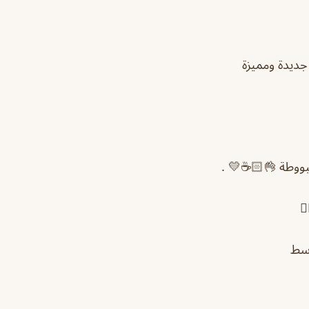
جديدة ومميزة
بووطة 👌🏻☕️💛 .
وسط