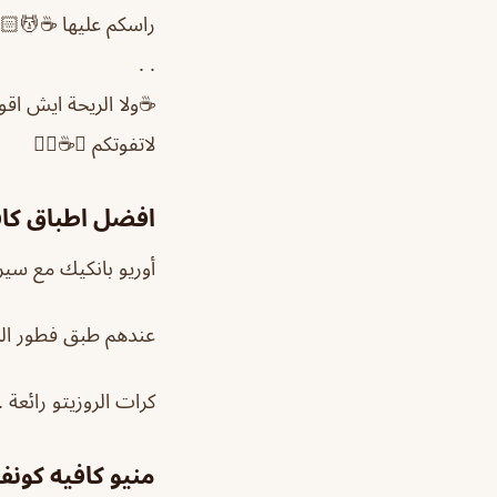
راسكم عليها ☕️💆🏻
. .
☕️ولا الريحة ايش ا
لاتفوتكم 💛☕️👌🏻
افضل اطباق كاف
أوريو بانكيك مع سي
عندهم طبق فطور الل
كرات الروزيتو رائعة
منيو كافيه كونف