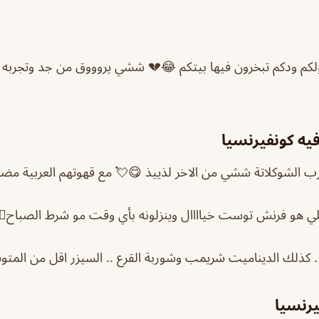
قولكم ودكم تبخرون فيها بيتكم 😂💔 ششي يروووق من جد وتجربه 
يه كونفيرنسيا
رب الشوكلاتة ششي من الاخر لذييذ 😋💘 مع قهوتهم العربية مض
ي هو فرنش توست خياااال وينزلونه بأي وقت مو شرط الصباح👍
 .. كذلك الديناميت شريمب وشوربة القرع .. السيزر اقل من المت
يرنسيا