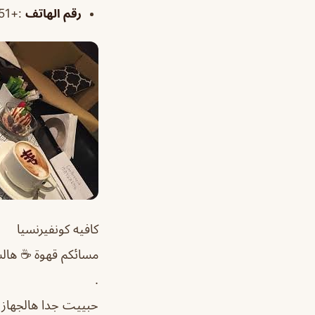
رقم الهاتف
:+966537701551
كافيه كونفيرنسيا
مسائكم قهوة ☕️ هالش
.
حبييت جدا هالجهاز 