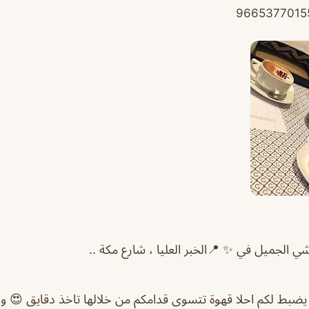
ي الجميل في ✨ 📍الخبر العليا ، شارع مكة ..
يضبط لكم احلا قهوة تتسوى قدامكم من خلالها تاخذ دقايق 😍 و