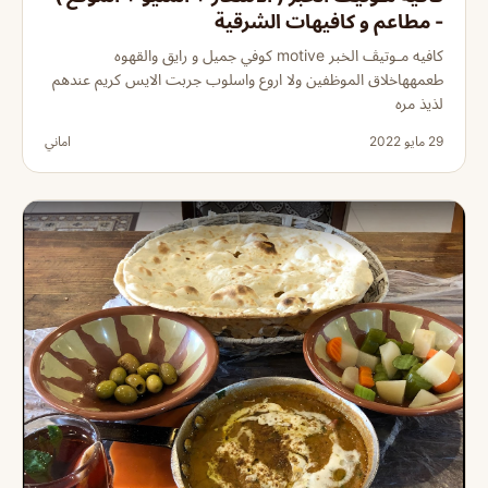
- مطاعم و كافيهات الشرقية
كافيه مـوتيڤ الخبر motive كوفي جميل و رايق والقهوه
طعمههاخلاق الموظفين ولا اروع واسلوب جربت الايس كريم عندهم
لذيذ مره
29 مايو 2022
اماني