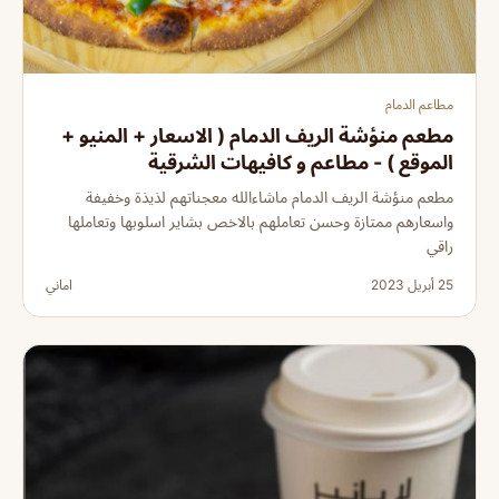
مطاعم الدمام
مطعم منؤشة الريف الدمام ( الاسعار + المنيو +
الموقع ) - مطاعم و كافيهات الشرقية
مطعم منؤشة الريف الدمام ماشاءالله معجناتهم لذيذة وخفيفة
واسعارهم ممتازة وحسن تعاملهم بالاخص بشاير اسلوبها وتعاملها
راقي
25 أبريل 2023
اماني