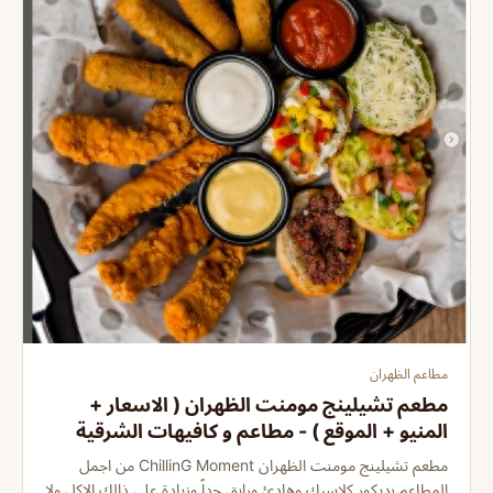
مطاعم الظهران
مطعم تشيلينج مومنت الظهران ( الاسعار +
المنيو + الموقع ) - مطاعم و كافيهات الشرقية
مطعم تشيلينج مومنت الظهران ChillinG Moment من اجمل
المطاعم بديكور كلاسيك وهادئ ورايق جداً وزيادة على ذالك الاكل ولا