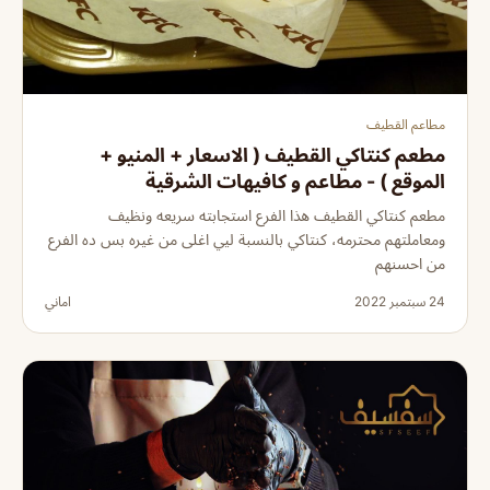
مطاعم القطيف
مطعم كنتاكي القطيف ( الاسعار + المنيو +
الموقع ) - مطاعم و كافيهات الشرقية
مطعم كنتاكي القطيف هذا الفرع استجابته سريعه ونظيف
ومعاملتهم محترمه، كنتاكي بالنسبة ليي اغلى من غيره بس ده الفرع
من احسنهم
24 سبتمبر 2022
اماني