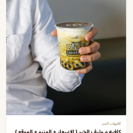
كافيهات الخبر
كافيه مـوتيڤ الخبر ( الاسعار + المنيو + الموقع )