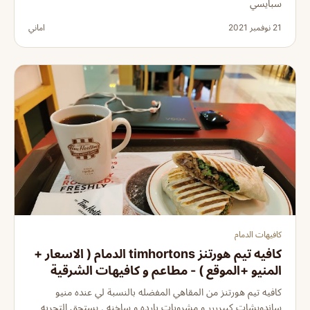
سبايسي
21 نوفمبر 2021
اماني
كافيهات الدمام
كافيه تيم هورتنز timhortons الدمام ( الاسعار +
المنيو +الموقع ) - مطاعم و كافيهات الشرقية
كافيه تيم هورتنز من المقاهي المفضله بالنسبة لي عنده منيو
ساندويشات كبيرررر و مشروبات بارده و ساخنه . يستحق التجربه